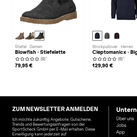
Stiefel · Damen
Strickpullover · Herren
Blowfish · Stiefelette
Cleptomanicx · Bi
1
1
(0)
(0)
79,95 €
129,90 €
ZUM NEWSLETTER ANMELDEN
Unter
Über uns
Ich möchte zukünftig Angebote, Gutscheine,
Trends und Bewertungsanfragen von der
Jobs
SportScheck GmbH per E-Mail erhalten. Diese
App
Einwilligung kann jederzeit auf