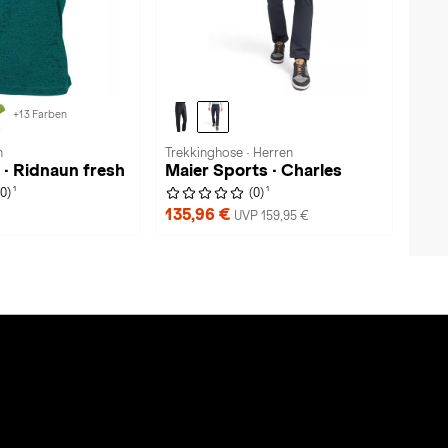
+13 Farben
n
Trekkinghose · Herren
 · Ridnaun fresh
Maier Sports · Charles
1
1
(0)
(0)
135,96 €
UVP 159,95 €