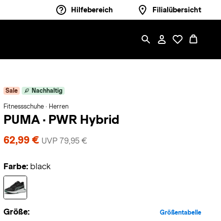
Hilfebereich
Filialübersicht
Sale
Nachhaltig
Fitnessschuhe · Herren
PUMA
·
PWR Hybrid
62,99 €
UVP 79,95 €
Farbe:
black
Größe:
Größentabelle