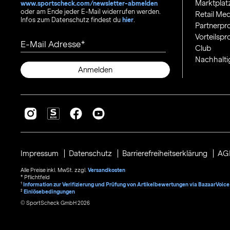
Marktplat
www.sportscheck.com/newsletter-abmelden
oder am Ende jeder E-Mail widerrufen werden.
Retail Med
Infos zum Datenschutz findest du
hier
.
Partnerp
Vorteilsp
E-Mail Adresse
Club
Nachhalti
Anmelden
Impressum
Datenschutz
Barrierefreiheitserklärung
AG
Alle Preise inkl. MwSt. zzgl.
Versandkosten
* Pflichtfeld
1
Information zur Verifizierung und Prüfung von Artikelbewertungen via BazaarVoice
²
Einlösebedingungen
© SportScheck GmbH 2026