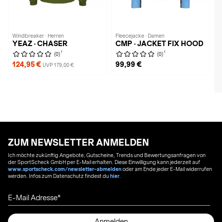
Windbreaker · Herren
Fleecejacke · Damen
YEAZ · CHASER
CMP · JACKET FIX HOOD
1
1
(0)
(0)
124,95 €
99,99 €
UVP 179,00 €
ZUM NEWSLETTER ANMELDEN
Ich möchte zukünftig Angebote, Gutscheine, Trends und Bewertungsanfragen von
der SportScheck GmbH per E-Mail erhalten. Diese Einwilligung kann jederzeit auf
www.sportscheck.com/newsletter-abmelden
oder am Ende jeder E-Mail widerrufen
werden. Infos zum Datenschutz findest du
hier
.
E-Mail Adresse
Anmelden