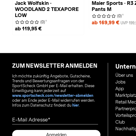
Jack Wolfskin ·
Maier Sports · R3
WOODLAND 2 TEXAPORE
Pants M
LOW
1
(0)
1
ab 169,99 €
(0)
UVP 199,
ab 119,95 €
ZUM NEWSLETTER ANMELDEN
Unter
Über uns
Ich möchte zukünftig Angebote, Gutscheine,
Trends und Bewertungsanfragen von der
Jobs
SportScheck GmbH per E-Mail erhalten. Diese
App
Einwilligung kann jederzeit auf
Marktplat
www.sportscheck.com/newsletter-abmelden
oder am Ende jeder E-Mail widerrufen werden.
Retail Med
Infos zum Datenschutz findest du
hier
.
Partnerp
Vorteilsp
E-Mail Adresse
Club
Nachhalti
Anmelden