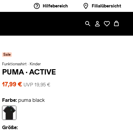
Hilfebereich
Filialübersicht
Sale
Funktionsshirt · Kinder
PUMA
·
ACTIVE
17,99 €
UVP 19,95 €
Farbe:
puma black
Größe: