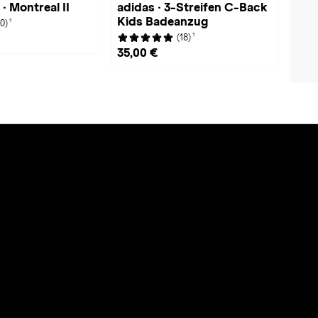
· Montreal II
adidas · 3-Streifen C-Back
Kids Badeanzug
1
(0)
1
(18)
35,00 €