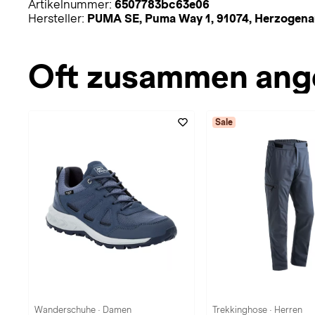
Artikelnummer:
6507783bc63e06
Hersteller:
PUMA SE, Puma Way 1, 91074, Herzoge
Oft zusammen ang
Sale
Wanderschuhe · Damen
Trekkinghose · Herren