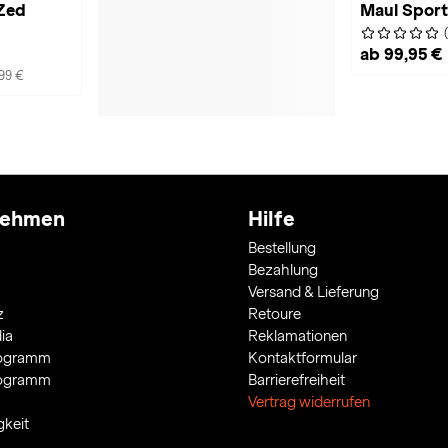
 Zed
Maul Sport 
ab 99,95 €
99 €
nehmen
Hilfe
Bestellung
Bezahlung
Versand & Lieferung
z
Retoure
ia
Reklamationen
rogramm
Kontaktformular
rogramm
Barrierefreiheit
Vertrag widerrufen
gkeit