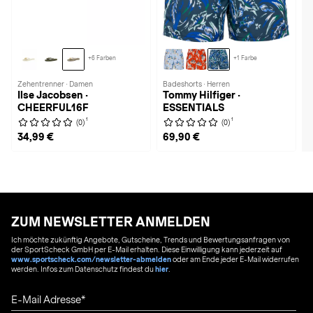
+6 Farben
+1 Farbe
Zehentrenner · Damen
Badeshorts · Herren
Ilse Jacobsen ·
Tommy Hilfiger ·
CHEERFUL16F
ESSENTIALS
1
1
(0)
(0)
34,99 €
69,90 €
ZUM NEWSLETTER ANMELDEN
Ich möchte zukünftig Angebote, Gutscheine, Trends und Bewertungsanfragen von
der SportScheck GmbH per E-Mail erhalten. Diese Einwilligung kann jederzeit auf
www.sportscheck.com/newsletter-abmelden
oder am Ende jeder E-Mail widerrufen
werden. Infos zum Datenschutz findest du
hier
.
E-Mail Adresse