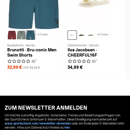
+4 Farben
+6 Farben
Badeshorts · Herren
Zehentrenner · Damen
Brunotti · Bru-conic Men
Ilse Jacobsen ·
Swim Shorts
CHEERFUL16F
1
1
(0)
(0)
32,99 €
34,99 €
UVP 39,99 €
ZUM NEWSLETTER ANMELDEN
Ich möchte zukünftig Angebote, Gutscheine, Trends und Bewertungsanfragen von
der SportScheck GmbH per E-Mail erhalten. Diese Einwilligung kann jederzeit auf
www.sportscheck.com/newsletter-abmelden
oder am Ende jeder E-Mail widerrufen
werden. Infos zum Datenschutz findest du
hier
.