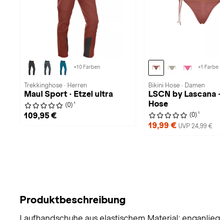
+10 Farben
+1 Farbe
Trekkinghose · Herren
Bikini Hose · Damen
Maul Sport · Etzel ultra
LSCN by Lascana · 
Hose
1
(0)
1
109,95 €
(0)
19,99 €
UVP 24,99 €
Produktbeschreibung
Laufhandschuhe aus elastischem Material; enganlie