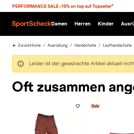
S
PERFORMANCE SALE -15% on top auf Topseller²
p
r
n
Damen
Herren
Kinder
Ausr
g
S
e
p
z
o
u
r
Zurück
Home
Ausrüstung
Handschuhe
Laufhandschuhe
m
t
H
S
a
c
Leider ist der gewünschte Artikel aktuell nic
u
h
p
e
t
c
Oft zusammen ang
k
n
h
a
Sale
t