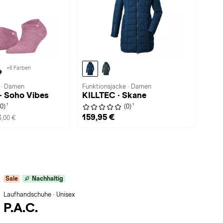
+6 Farben
 · Damen
Funktionsjacke · Damen
 · Soho Vibes
KILLTEC · Skane
1
1
(0)
(0)
159,95 €
3,00 €
Sale
Nachhaltig
Laufhandschuhe · Unisex
P.A.C.