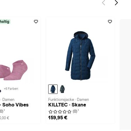
haltig
+6 Farben
 · Damen
Funktionsjacke · Damen
 · Soho Vibes
KILLTEC · Skane
1
1
(0)
(0)
159,95 €
3,00 €