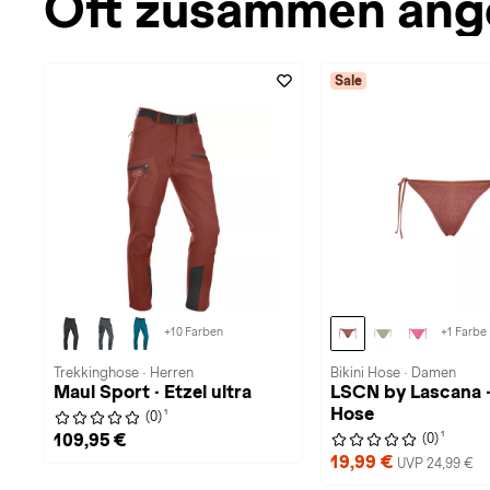
Oft zusammen ang
Sale
+10 Farben
+1 Farbe
Trekkinghose · Herren
Bikini Hose · Damen
Maul Sport · Etzel ultra
LSCN by Lascana · 
Hose
1
(0)
1
109,95 €
(0)
19,99 €
UVP 24,99 €