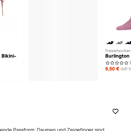
Freizeitsocken
Bikini-
Burlington
6,50 €
UVP 1
gende Passform; Daumen und Zeigefinger sind