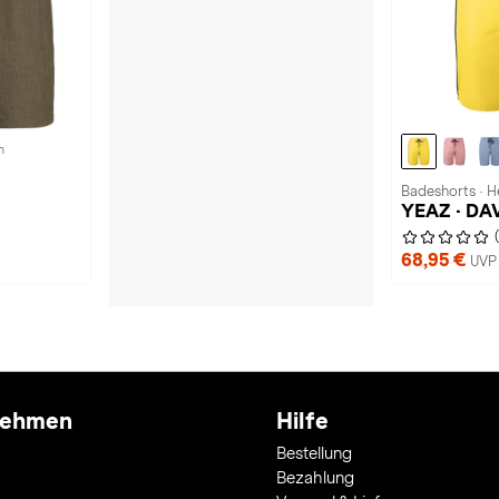
n
Badeshorts · H
YEAZ · DA
68,95 €
UVP 
nehmen
Hilfe
Bestellung
Bezahlung