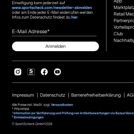
App
Einwilligung kann jederzeit auf
Marktplat
www.sportscheck.com/newsletter-abmelden
oder am Ende jeder E-Mail widerrufen werden.
Retail Med
Infos zum Datenschutz findest du
hier
.
Partnerp
Vorteilsp
E-Mail Adresse
Club
Nachhalti
Anmelden
Impressum
Datenschutz
Barrierefreiheitserklärung
AG
Alle Preise inkl. MwSt. zzgl.
Versandkosten
* Pflichtfeld
1
Information zur Verifizierung und Prüfung von Artikelbewertungen via BazaarVoice
²
Einlösebedingungen
© SportScheck GmbH 2026