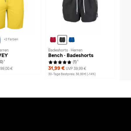
+2 Farben
erren
Badeshorts · Herren
VEY
Bench · Badeshorts
1
1
(0)
(1)
31,99 €
99,00 €
UVP 39,99 €
30-Tage Bestpreis: 36,99 € (-14%)