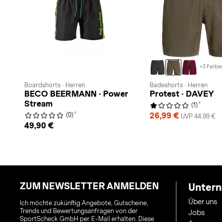
+3 Farbe
Boardshorts · Herren
Badeshorts · Herren
BECO BEERMANN · Power
Protest · DAVEY
Stream
1
(1)
1
26,99 €
(0)
UVP 44,99 €
49,90 €
ZUM NEWSLETTER ANMELDEN
Unter
Über uns
Ich möchte zukünftig Angebote, Gutscheine,
Trends und Bewertungsanfragen von der
Jobs
SportScheck GmbH per E-Mail erhalten. Diese