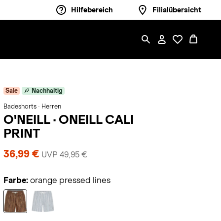
Hilfebereich
Filialübersicht
Sale
Nachhaltig
Badeshorts · Herren
O'NEILL
·
ONEILL CALI
PRINT
36,99 €
UVP 49,95 €
Farbe:
orange pressed lines