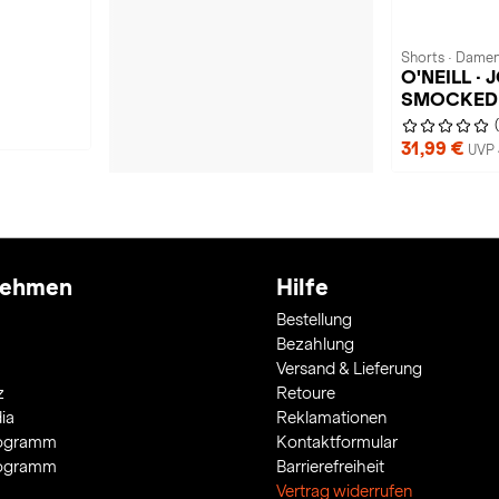
Shorts · Dame
O'NEILL ·
SMOCKED
31,99 €
UVP 
nehmen
Hilfe
Bestellung
Bezahlung
Versand & Lieferung
z
Retoure
ia
Reklamationen
rogramm
Kontaktformular
rogramm
Barrierefreiheit
Vertrag widerrufen