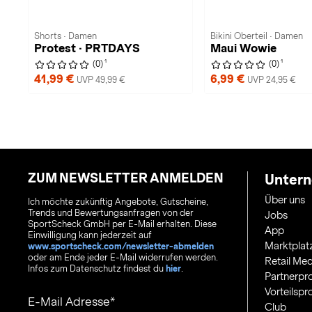
Shorts · Damen
Bikini Oberteil · Damen
Protest · PRTDAYS
Maui Wowie
1
1
(0)
(0)
41,99 €
6,99 €
UVP 49,99 €
UVP 24,95 €
ZUM NEWSLETTER ANMELDEN
Unter
Über uns
Ich möchte zukünftig Angebote, Gutscheine,
Trends und Bewertungsanfragen von der
Jobs
SportScheck GmbH per E-Mail erhalten. Diese
App
Einwilligung kann jederzeit auf
Marktplat
www.sportscheck.com/newsletter-abmelden
oder am Ende jeder E-Mail widerrufen werden.
Retail Med
Infos zum Datenschutz findest du
hier
.
Partnerp
Vorteilsp
E-Mail Adresse
Club