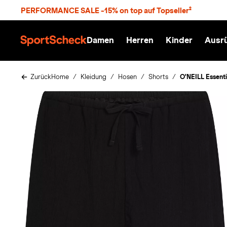
S
PERFORMANCE SALE -15% on top auf Topseller²
p
r
n
Damen
Herren
Kinder
Ausr
g
S
e
p
z
o
u
r
Zurück
Home
Kleidung
Hosen
Shorts
O'NEILL Essent
m
t
H
S
a
c
u
h
p
e
t
c
k
n
h
a
t