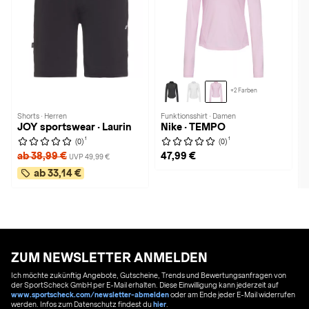
+2 Farben
Shorts · Herren
Funktionsshirt · Damen
JOY sportswear · Laurin
Nike · TEMPO
1
1
(0)
(0)
ab 38,99 €
47,99 €
UVP 49,99 €
ab 33,14 €
ZUM NEWSLETTER ANMELDEN
Ich möchte zukünftig Angebote, Gutscheine, Trends und Bewertungsanfragen von
der SportScheck GmbH per E-Mail erhalten. Diese Einwilligung kann jederzeit auf
www.sportscheck.com/newsletter-abmelden
oder am Ende jeder E-Mail widerrufen
werden. Infos zum Datenschutz findest du
hier
.