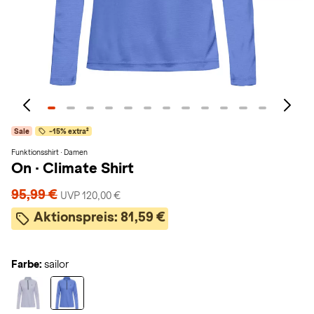
Sale
-15% extra²
Funktionsshirt · Damen
On
·
Climate Shirt
95,99 €
UVP 120,00 €
Aktionspreis:
81,59 €
Farbe:
sailor