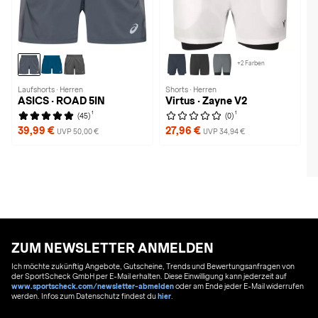
+2 Farben
Laufshorts · Herren
Shorts · Herren
ASICS · ROAD 5IN
Virtus · Zayne V2
1
1
(45)
(0)
39,99 €
27,96 €
UVP 50,00 €
UVP 34,94 €
ZUM NEWSLETTER ANMELDEN
Ich möchte zukünftig Angebote, Gutscheine, Trends und Bewertungsanfragen von
der SportScheck GmbH per E-Mail erhalten. Diese Einwilligung kann jederzeit auf
www.sportscheck.com/newsletter-abmelden
oder am Ende jeder E-Mail widerrufen
werden. Infos zum Datenschutz findest du
hier
.