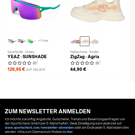
+1 Farbe
Sportbrille · Unisex
Halbschuhe · Kinder
YEAZ · SUNSHADE
ZigZag · Agria
1
1
(0)
(0)
129,95 €
44,90 €
UVP 199,00 €
ZUM NEWSLETTER ANMELDEN
Ich möchte zukünftig Angebote, Gutscheine, Trends und Bewertungsanfragen von
der SportScheck GmbH per E-Mail erhalten. Diese Einwilligung kann jederzeit auf
www.sportscheck.com/newsletter-abmelden
oder am Ende jeder E-Mail widerrufen
werden. Infos zum Datenschutz findest du
hier
.