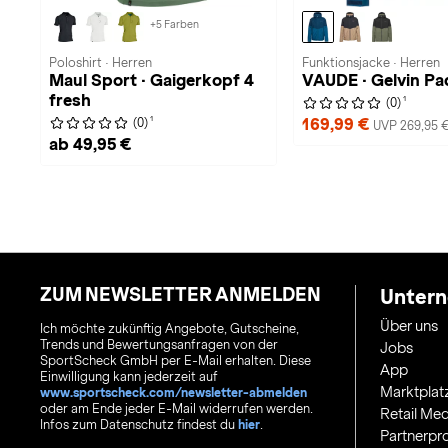
+5 Farben
Poloshirt · Herren
Funktionsjacke · Herren
Maul Sport · Gaigerkopf 4
VAUDE · Gelvin P
fresh
1
(0)
1
169,99 €
(0)
UVP 269,95 
ab 49,95 €
ZUM NEWSLETTER ANMELDEN
Unter
Über uns
Ich möchte zukünftig Angebote, Gutscheine,
Trends und Bewertungsanfragen von der
Jobs
SportScheck GmbH per E-Mail erhalten. Diese
App
Einwilligung kann jederzeit auf
Marktplat
www.sportscheck.com/newsletter-abmelden
oder am Ende jeder E-Mail widerrufen werden.
Retail Med
Infos zum Datenschutz findest du
hier
.
Partnerp