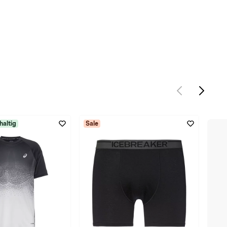
haltig
Sale