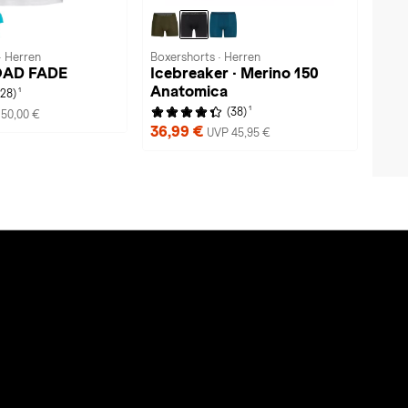
· Herren
Boxershorts · Herren
OAD FADE
Icebreaker · Merino 150
Anatomica
1
(28)
1
(38)
50,00 €
36,99 €
UVP 45,95 €