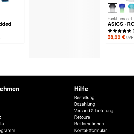
Funktionsshirt 
added
ASICS · R
38,99 €
€
UVP 
nehmen
Hilfe
Bestellung
Bezahlung
Versand & Lieferung
z
Retoure
ia
Reklamationen
rogramm
Kontaktformular