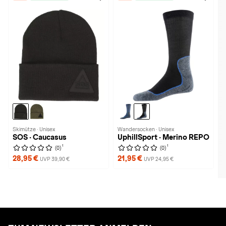
Skimütze · Unisex
Wandersocken · Unisex
SOS · Caucasus
UphillSport · Merino REPO
1
1
(0)
(0)
28,95 €
21,95 €
UVP 39,90 €
UVP 24,95 €