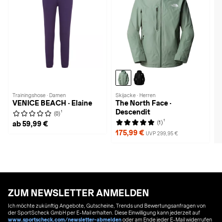
Trainingshose · Damen
Skijacke · Herren
VENICE BEACH · Elaine
The North Face ·
Descendit
1
(0)
1
(1)
ab 59,99 €
175,99 €
UVP 299,95 €
ZUM NEWSLETTER ANMELDEN
Ich möchte zukünftig Angebote, Gutscheine, Trends und Bewertungsanfragen von
der SportScheck GmbH per E-Mail erhalten. Diese Einwilligung kann jederzeit auf
www.sportscheck.com/newsletter-abmelden
oder am Ende jeder E-Mail widerrufen