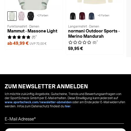
+2 Farben
+8 Farben
Funktionsshirt · Damen
Langarmshirt · Damen
Mammut · Massone Light
normani Outdoor Sports ·
Merino Mandurah
1
(7)
1
(0)
ab 49,99 €
UVP 70,00 €
59,95 €
ZUM NEWSLETTER ANMELDEN
Ich möchte zukünftig Angebote, Gutscheine, Trends und Bewertungsanfragen von
der SportScheck GmbH per E-Mail erhalten. Diese Einwilligung kann jederzeit auf
www.sportscheck.com/newsletter-abmelden
oder am Ende jeder E-Mail widerrufen
werden. Infos zum Datenschutz findest du
hier
.
E-Mail Adresse