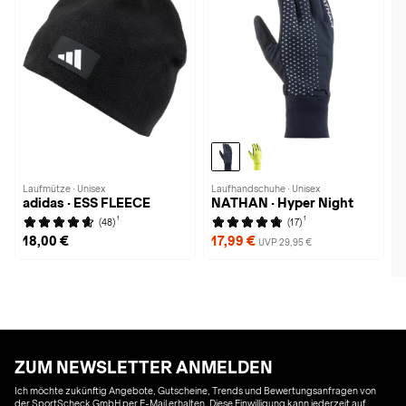
Laufmütze · Unisex
Laufhandschuhe · Unisex
adidas · ESS FLEECE
NATHAN · Hyper Night
1
1
(48)
(17)
18,00 €
17,99 €
UVP 29,95 €
ZUM NEWSLETTER ANMELDEN
Ich möchte zukünftig Angebote, Gutscheine, Trends und Bewertungsanfragen von
der SportScheck GmbH per E-Mail erhalten. Diese Einwilligung kann jederzeit auf