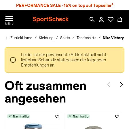
S
PERFORMANCE SALE -15% on top auf Topseller²
p
r
n
S
MENÜ
g
p
e
o
z
Zurück
Home
Kleidung
Shirts
Tennisshirts
Nike Victory Te
r
u
t
m
S
H
Leider ist der gewünschte Artikel aktuell nicht
c
a
lieferbar. Schau dir stattdessen die folgenden
h
u
Empfehlungen an.
e
p
c
t
k
Oft zusammen
n
h
angesehen
a
t
Nachhaltig
Nachhaltig