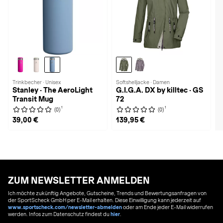
Trinkbecher · Unisex
Softshelljacke · Damen
Stanley · The AeroLight
G.I.G.A. DX by killtec · GS
Transit Mug
72
1
1
(0)
(0)
39,00 €
139,95 €
ZUM NEWSLETTER ANMELDEN
Ich möchte zukünftig Angebote, Gutscheine, Trends und Bewertungsanfragen von
der SportScheck GmbH per E-Mail erhalten. Diese Einwilligung kann jederzeit auf
www.sportscheck.com/newsletter-abmelden
oder am Ende jeder E-Mail widerrufen
werden. Infos zum Datenschutz findest du
hier
.