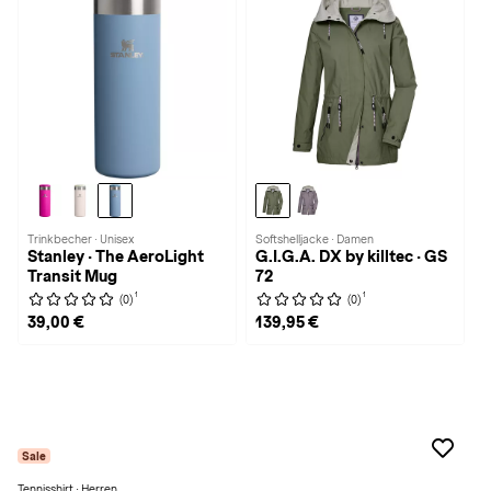
Trinkbecher · Unisex
Softshelljacke · Damen
Stanley · The AeroLight
G.I.G.A. DX by killtec · GS
Transit Mug
72
1
1
(0)
(0)
39,00 €
139,95 €
Sale
Tennisshirt · Herren