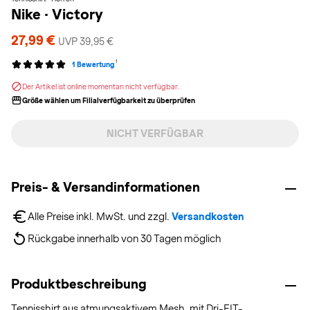
Nike
·
Victory
27,99 €
UVP 39,95 €
1
1 Bewertung
Der Artikel ist online momentan nicht verfügbar.
Größe wählen um Filialverfügbarkeit zu überprüfen
NICHT VERFÜGBAR
Preis- & Versandinformationen
Alle Preise inkl. MwSt. und zzgl. 
Versandkosten
Rückgabe innerhalb von 30 Tagen möglich
Produktbeschreibung
Tennisshirt aus atmungsaktivem Mesh, mit Dri-FIT-