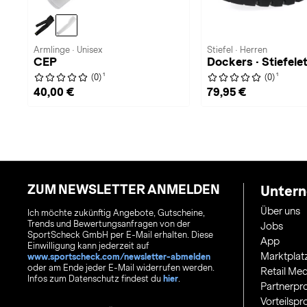
Armlinge · Unisex
Stiefel · Herren
CEP
Dockers · Stiefele
1
1
(0)
(0)
40,00 €
79,95 €
ZUM NEWSLETTER ANMELDEN
Unter
Über uns
Ich möchte zukünftig Angebote, Gutscheine,
Trends und Bewertungsanfragen von der
Jobs
SportScheck GmbH per E-Mail erhalten. Diese
App
Einwilligung kann jederzeit auf
Marktplat
www.sportscheck.com/newsletter-abmelden
oder am Ende jeder E-Mail widerrufen werden.
Retail Med
Infos zum Datenschutz findest du
hier
.
Partnerp
Vorteilsp