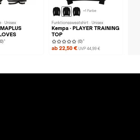
+1 Farbe
 · Unisex
Funktionssweatshirt · Unisex
ARMAPLUS
Kempa · PLAYER TRAINING
LOVES
TOP
1
1
(0)
(0)
ab 22,50 €
UVP 44,99 €