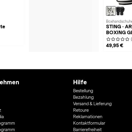
Boxhandschuhe
tte
STING · 
BOXING G
49,95 €
nehmen
Hilfe
Bestellung
Bezahlung
Versand & Lieferung
z
Retoure
ia
Reklamationen
rogramm
Kontaktformular
rogramm
Barrierefreiheit