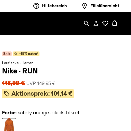
Hilfebereich
Filialübersicht
Sale
-15% extra²
Laufjacke · Herren
Nike
·
RUN
118,99 €
UVP 149,95 €
Aktionspreis:
101,14 €
Farbe:
safety orange-black-blkref