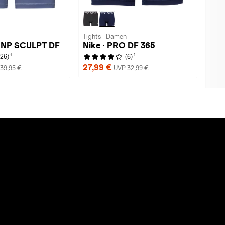
Tights · Damen
O NP SCULPT DF
Nike · PRO DF 365
1
1
(26)
(6)
27,99 €
39,95 €
UVP 32,99 €