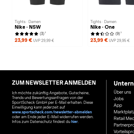
Tights · Damen
Tights · Damen
Nike · NSW
Nike · One
1
1
(3)
(9)
23,99 €
23,99 €
UVP 29,99 €
UVP 29,95 €
ZUM NEWSLETTER ANMELDEN
Unter
Über uns
Ich möchte zukünftig Angebote, Gutscheine,
Trends und Bewertungsanfragen von der
Jobs
SportScheck GmbH per E-Mail erhalten. Diese
App
Einwilligung kann jederzeit auf
Marktplat
www.sportscheck.com/newsletter-abmelden
oder am Ende jeder E-Mail widerrufen werden.
Retail Med
Infos zum Datenschutz findest du
hier
.
Partnerp
Vorteilsp