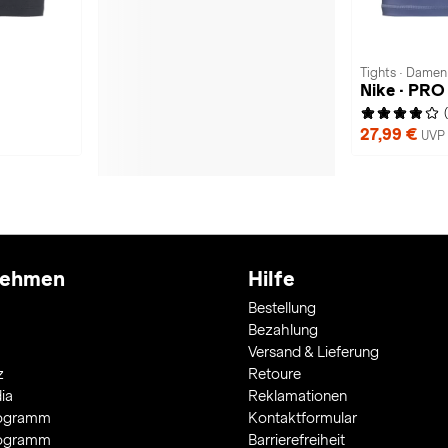
Tights · Damen
Nike · PR
27,99 €
UVP 
nehmen
Hilfe
Bestellung
Bezahlung
Versand & Lieferung
z
Retoure
ia
Reklamationen
rogramm
Kontaktformular
rogramm
Barrierefreiheit