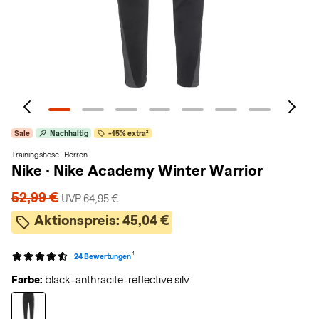
Sale
Nachhaltig
-15% extra²
Trainingshose · Herren
Nike
·
Nike Academy Winter Warrior
52,99 €
UVP 64,95 €
Aktionspreis:
45,04 €
1
24 Bewertungen
Farbe:
black-anthracite-reflective silv