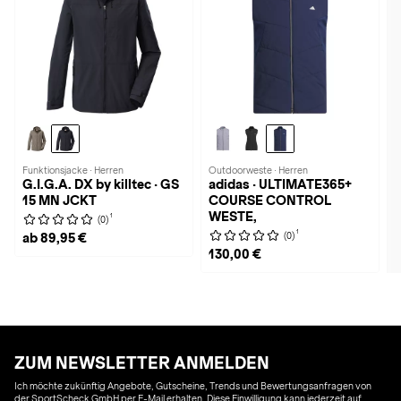
Funktionsjacke · Herren
Outdoorweste · Herren
G.I.G.A. DX by killtec · GS
adidas · ULTIMATE365+
15 MN JCKT
COURSE CONTROL
WESTE,
1
(0)
1
(0)
ab 89,95 €
130,00 €
ZUM NEWSLETTER ANMELDEN
Ich möchte zukünftig Angebote, Gutscheine, Trends und Bewertungsanfragen von
der SportScheck GmbH per E-Mail erhalten. Diese Einwilligung kann jederzeit auf