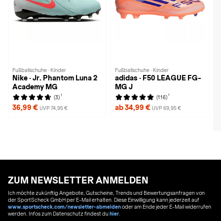
Fußballschuhe · Kinder
Fußballschuhe · Kinder
Nike · Jr. Phantom Luna 2
adidas · F50 LEAGUE FG-
Academy MG
MG J
1
1
(3)
(116)
36,99 €
ab 34,99 €
UVP 74,95 €
UVP 69,95 €
ZUM NEWSLETTER ANMELDEN
Ich möchte zukünftig Angebote, Gutscheine, Trends und Bewertungsanfragen von
der SportScheck GmbH per E-Mail erhalten. Diese Einwilligung kann jederzeit auf
www.sportscheck.com/newsletter-abmelden
oder am Ende jeder E-Mail widerrufen
werden. Infos zum Datenschutz findest du
hier
.