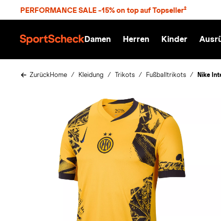
S
PERFORMANCE SALE -15% on top auf Topseller²
p
r
n
Damen
Herren
Kinder
Ausr
g
S
e
p
z
o
u
r
Zurück
Home
Kleidung
Trikots
Fußballtrikots
Nike In
m
t
H
S
a
c
u
h
p
e
t
c
k
n
h
a
t