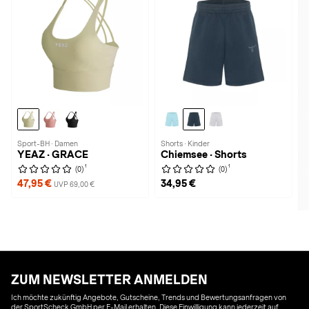
Sport-BH · Damen
Shorts · Kinder
YEAZ · GRACE
Chiemsee · Shorts
1
1
(0)
(0)
47,95 €
34,95 €
UVP 69,00 €
ZUM NEWSLETTER ANMELDEN
Ich möchte zukünftig Angebote, Gutscheine, Trends und Bewertungsanfragen von
der SportScheck GmbH per E-Mail erhalten. Diese Einwilligung kann jederzeit auf