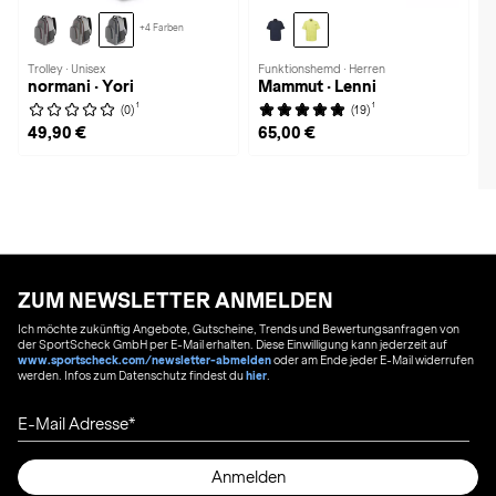
+4 Farben
Trolley · Unisex
Funktionshemd · Herren
normani · Yori
Mammut · Lenni
1
1
(0)
(19)
49,90 €
65,00 €
ZUM NEWSLETTER ANMELDEN
Ich möchte zukünftig Angebote, Gutscheine, Trends und Bewertungsanfragen von
der SportScheck GmbH per E-Mail erhalten. Diese Einwilligung kann jederzeit auf
www.sportscheck.com/newsletter-abmelden
oder am Ende jeder E-Mail widerrufen
werden. Infos zum Datenschutz findest du
hier
.
E-Mail Adresse
Anmelden