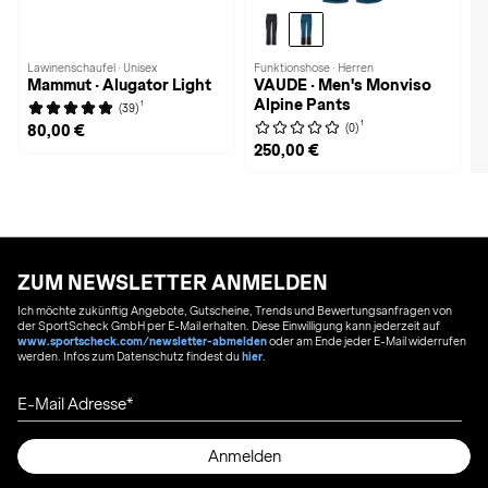
Lawinenschaufel · Unisex
Funktionshose · Herren
Mammut · Alugator Light
VAUDE · Men's Monviso
Alpine Pants
1
(39)
1
(0)
80,00 €
250,00 €
ZUM NEWSLETTER ANMELDEN
Ich möchte zukünftig Angebote, Gutscheine, Trends und Bewertungsanfragen von
der SportScheck GmbH per E-Mail erhalten. Diese Einwilligung kann jederzeit auf
www.sportscheck.com/newsletter-abmelden
oder am Ende jeder E-Mail widerrufen
werden. Infos zum Datenschutz findest du
hier
.
E-Mail Adresse
Anmelden