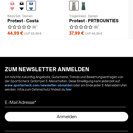
Bikini Set · Damen
Trägerkleid · Damen
Protest · Costa
Protest · PRTBOUNTIES
1
1
(0)
(0)
44,99 €
37,99 €
UVP 59,99 €
UVP 44,99 €
ZUM NEWSLETTER ANMELDEN
Ich möchte zukünftig Angebote, Gutscheine, Trends und Bewertungsanfragen von
der SportScheck GmbH per E-Mail erhalten. Diese Einwilligung kann jederzeit auf
www.sportscheck.com/newsletter-abmelden
oder am Ende jeder E-Mail widerrufen
werden. Infos zum Datenschutz findest du
hier
.
E-Mail Adresse
Anmelden