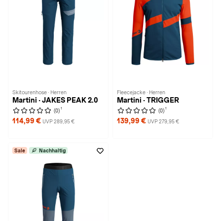
Skitourenhose · Herren
Fleecejacke · Herren
Martini · JAKES PEAK 2.0
Martini · TRIGGER
1
1
(0)
(0)
114,99 €
139,99 €
UVP 289,95 €
UVP 279,95 €
Sale
Nachhaltig