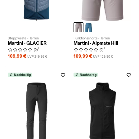
Steppweste · Herren
Funktionsshorts · Herren
Martini · GLACIER
Martini · Alpmate Hill
1
1
(0)
(0)
109,99 €
109,99 €
UVP 219,95 €
UVP 129,90 €
Nachhaltig
Nachhaltig