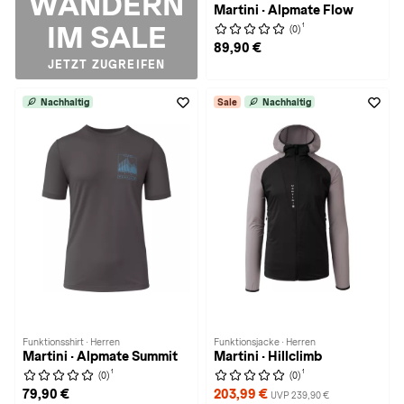
WANDERN
Martini · Alpmate Flow
IM SALE
1
(0)
89,90 €
JETZT ZUGREIFEN
Nachhaltig
Sale
Nachhaltig
Funktionsshirt · Herren
Funktionsjacke · Herren
Martini · Alpmate Summit
Martini · Hillclimb
1
1
(0)
(0)
79,90 €
203,99 €
UVP 239,90 €