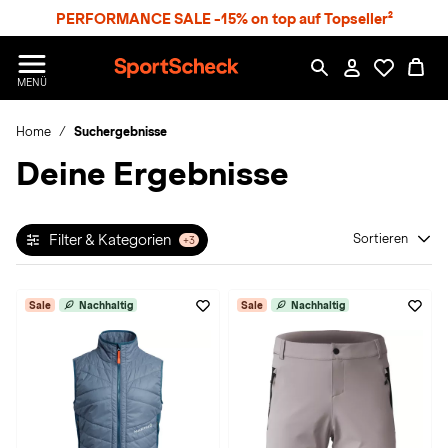
S
PERFORMANCE SALE -15% on top auf Topseller²
p
r
n
S
MENÜ
g
p
e
o
z
Home
Suchergebnisse
r
u
t
Deine Ergebnisse
m
S
H
c
a
h
u
e
p
Filter & Kategorien
Sortieren
+3
c
t
k
n
Sale
Nachhaltig
Sale
Nachhaltig
h
a
t