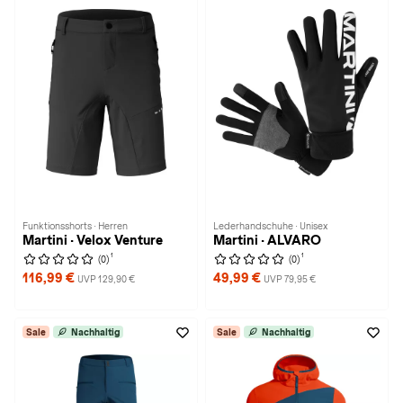
Funktionsshorts · Herren
Lederhandschuhe · Unisex
Martini · Velox Venture
Martini · ALVARO
1
1
(0)
(0)
116,99 €
49,99 €
UVP 129,90 €
UVP 79,95 €
Sale
Nachhaltig
Sale
Nachhaltig