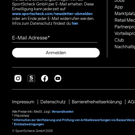
Jobs
SportScheck GmbH per E-Mail erhalten. Diese
App
Einwilligung kann jederzeit auf
Marktplat
www.sportscheck.com/newsletter-abmelden
oder am Ende jeder E-Mail widerrufen werden.
Retail Med
Infos zum Datenschutz findest du
hier
.
Partnerp
Vorteilsp
E-Mail Adresse
Club
Nachhalti
Anmelden
Impressum
Datenschutz
Barrierefreiheitserklärung
AG
Alle Preise inkl. MwSt. zzgl.
Versandkosten
* Pflichtfeld
1
Information zur Verifizierung und Prüfung von Artikelbewertungen via BazaarVoice
²
Einlösebedingungen
© SportScheck GmbH 2026