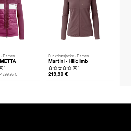
e · Damen
Funktionsjacke · Damen
CIMETTA
Martini · Hillclimb
1
1
(0)
(0)
219,90 €
P 299,95 €