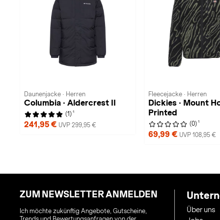
Daunenjacke · Herren
Fleecejacke · Herren
Columbia · Aldercrest II
Dickies · Mount H
Printed
1
(1)
1
241,95 €
(0)
UVP 299,95 €
69,99 €
UVP 108,95 €
ZUM NEWSLETTER ANMELDEN
Unter
Über uns
Ich möchte zukünftig Angebote, Gutscheine,
Trends und Bewertungsanfragen von der