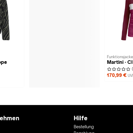
Funktionsjack
ope
Martini · 
170,99 €
UV
nehmen
Hilfe
Bestellung