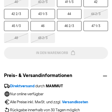
40
40 2/3
41 1/3
42
42 2/3
43 1/3
44
44 2/3
45 1/3
46
46 2/3
47 1/3
48
48 2/3
IN DEN WARENKORB
Preis- & Versandinformationen
Direktversand
 durch 
MAMMUT
Nur online verfügbar
Alle Preise inkl. MwSt. und zzgl. 
Versandkosten
Rückgabe innerhalb von 30 Tagen möglich