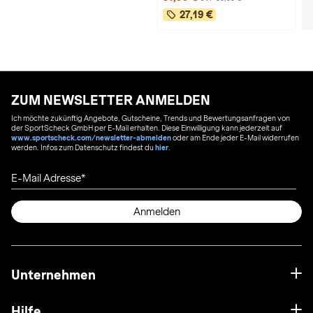
27,19 €
ZUM NEWSLETTER ANMELDEN
Ich möchte zukünftig Angebote, Gutscheine, Trends und Bewertungsanfragen von
der SportScheck GmbH per E-Mail erhalten. Diese Einwilligung kann jederzeit auf
www.sportscheck.com/newsletter-abmelden
oder am Ende jeder E-Mail widerrufen
werden. Infos zum Datenschutz findest du
hier
.
E-Mail Adresse
Anmelden
Unternehmen
Hilfe