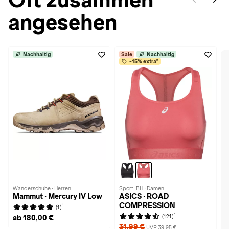
angesehen
Nachhaltig
Sale
Nachhaltig
-15% extra²
Wanderschuhe · Herren
Sport-BH · Damen
Mammut · Mercury IV Low
ASICS · ROAD
COMPRESSION
1
(1)
1
(121)
ab 180,00 €
31,99 €
UVP 39,95 €