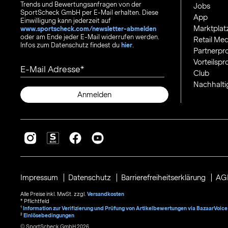
Trends und Bewertungsanfragen von der
Jobs
SportScheck GmbH per E-Mail erhalten. Diese
App
Einwilligung kann jederzeit auf
Marktplat
www.sportscheck.com/newsletter-abmelden
oder am Ende jeder E-Mail widerrufen werden.
Retail Med
Infos zum Datenschutz findest du
hier
.
Partnerp
Vorteilsp
E-Mail Adresse
Club
Nachhalti
Anmelden
Impressum
Datenschutz
Barrierefreiheitserklärung
AG
Alle Preise inkl. MwSt. zzgl.
Versandkosten
* Pflichtfeld
1
Information zur Verifizierung und Prüfung von Artikelbewertungen via BazaarVoice
²
Einlösebedingungen
© SportScheck GmbH 2026