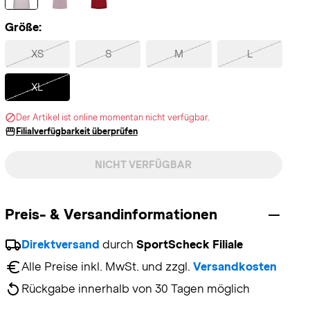
Größe:
Selected
XS
S
M
L
XL
Der Artikel ist online momentan nicht verfügbar.
Filialverfügbarkeit überprüfen
NICHT VERFÜGBAR
Preis- & Versandinformationen
Direktversand
 durch 
SportScheck Filiale
Alle Preise inkl. MwSt. und zzgl. 
Versandkosten
Rückgabe innerhalb von 30 Tagen möglich