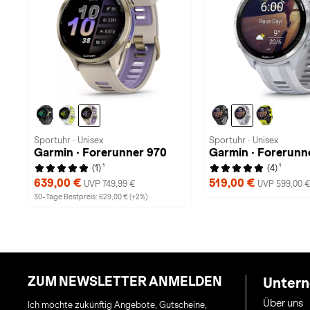
Sportuhr · Unisex
Sportuhr · Unisex
Garmin · Forerunner 970
Garmin · Forerunn
1
1
(1)
(4)
639,00 €
519,00 €
UVP 749,99 €
UVP 599,00 
30-Tage Bestpreis: 629,00 € (+2%)
ZUM NEWSLETTER ANMELDEN
Unter
Über uns
Ich möchte zukünftig Angebote, Gutscheine,