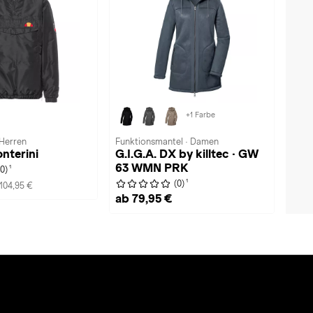
+1 Farbe
 Herren
Funktionsmantel · Damen
onterini
G.I.G.A. DX by killtec · GW
63 WMN PRK
1
(0)
1
(0)
104,95 €
ab 79,95 €