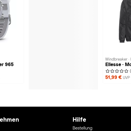
Windbreaker ·
er 965
Ellesse · M
51,99 €
€
UVP 
nehmen
Hilfe
Bestellung