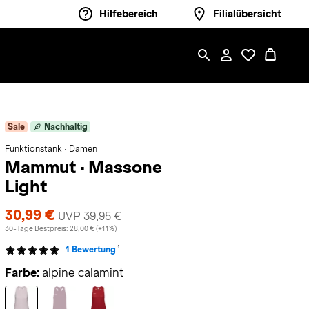
Hilfebereich
Filialübersicht
Sale
Nachhaltig
Funktionstank · Damen
Mammut
·
Massone
Light
30,99 €
UVP 39,95 €
30-Tage Bestpreis: 28,00 € (+11%)
1
1 Bewertung
Farbe:
alpine calamint