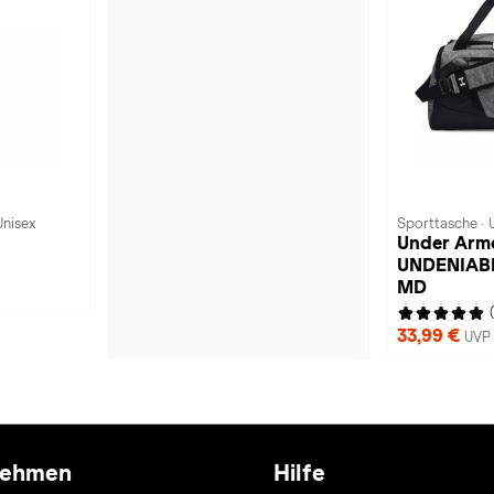
Unisex
Sporttasche · 
Under Armo
UNDENIABL
MD
33,99 €
UVP 
nehmen
Hilfe