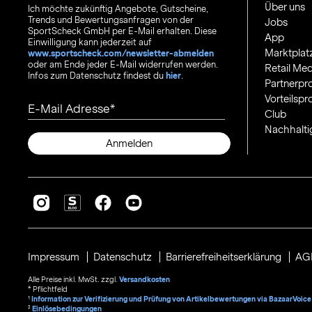
Über uns
Ich möchte zukünftig Angebote, Gutscheine,
Trends und Bewertungsanfragen von der
Jobs
SportScheck GmbH per E-Mail erhalten. Diese
App
Einwilligung kann jederzeit auf
Marktplat
www.sportscheck.com/newsletter-abmelden
oder am Ende jeder E-Mail widerrufen werden.
Retail Med
Infos zum Datenschutz findest du
hier
.
Partnerp
Vorteilsp
E-Mail Adresse
Club
Nachhalti
Anmelden
Impressum
Datenschutz
Barrierefreiheitserklärung
AG
Alle Preise inkl. MwSt. zzgl.
Versandkosten
* Pflichtfeld
1
Information zur Verifizierung und Prüfung von Artikelbewertungen via BazaarVoice
²
Einlösebedingungen