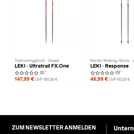
Trailrunningstock · Unisex
Nordic Walking-Stock · 
LEKI · Ultratrail FX.One
LEKI · Response
1
1
(0)
(0)
147,99 €
46,99 €
UVP 180,00 €
UVP 60,00 €
ZUM NEWSLETTER ANMELDEN
Unter