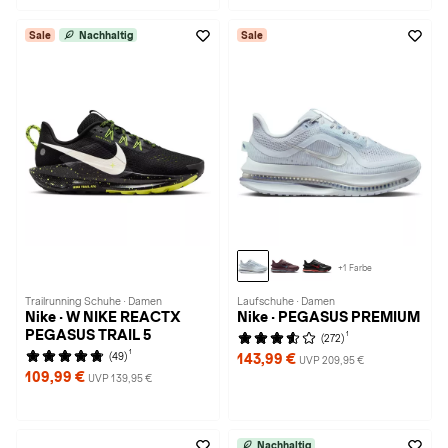
Sale
Nachhaltig
Sale
+1 Farbe
Trailrunning Schuhe · Damen
Laufschuhe · Damen
Nike · W NIKE REACTX
Nike · PEGASUS PREMIUM
PEGASUS TRAIL 5
1
(272)
1
(49)
143,99 €
UVP 209,95 €
109,99 €
UVP 139,95 €
Nachhaltig