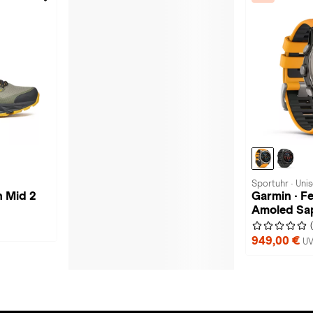
Sportuhr · Uni
h Mid 2
Garmin · F
Amoled Sap
949,00 €
UV