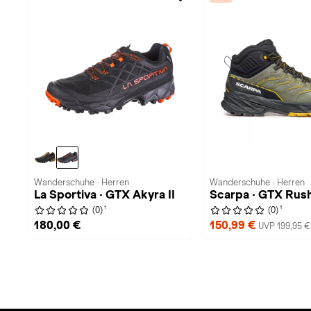
Wanderschuhe · Herren
Wanderschuhe · Herren
La Sportiva · GTX Akyra II
Scarpa · GTX Rus
1
1
(0)
(0)
180,00 €
150,99 €
UVP 199,95 €