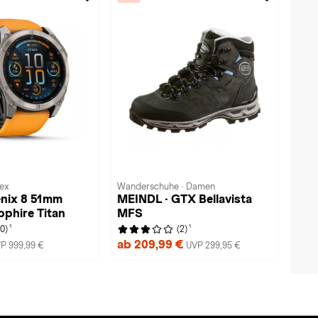
sex
Wanderschuhe · Damen
enix 8 51mm
MEINDL · GTX Bellavista
phire Titan
MFS
1
1
(0)
(2)
ab 209,99 €
P 999,99 €
UVP 299,95 €