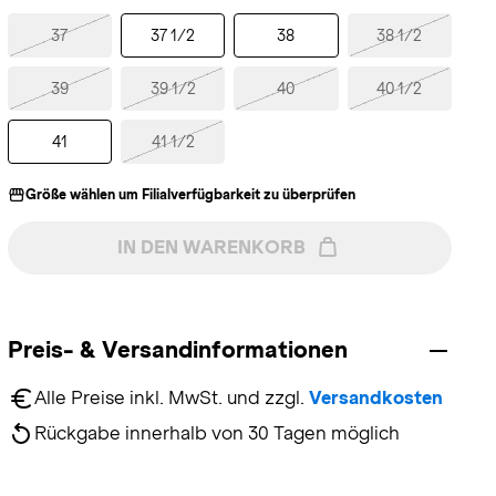
37
37 1/2
38
38 1/2
39
39 1/2
40
40 1/2
41
41 1/2
Größe wählen um Filialverfügbarkeit zu überprüfen
IN DEN WARENKORB
Preis- & Versandinformationen
Alle Preise inkl. MwSt. und zzgl. 
Versandkosten
Rückgabe innerhalb von 30 Tagen möglich