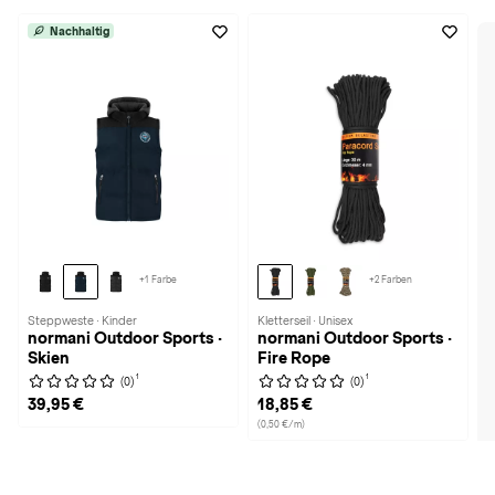
Nachhaltig
+1 Farbe
+2 Farben
Steppweste · Kinder
Kletterseil · Unisex
normani Outdoor Sports ·
normani Outdoor Sports ·
Skien
Fire Rope
1
1
(0)
(0)
39,95 €
18,85 €
(0,50 €/m)