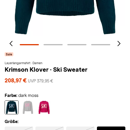
Sale
Layerlangarmshirt · Damen
Krimson Klover
·
Ski Sweater
208,97 €
UVP 379,95 €
Farbe:
dark moss
Größe:
Selected