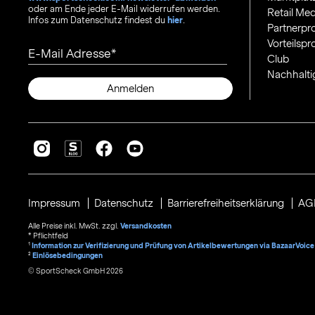
oder am Ende jeder E-Mail widerrufen werden.
Retail Med
Infos zum Datenschutz findest du
hier
.
Partnerp
Vorteilsp
E-Mail Adresse
Club
Nachhalti
Anmelden
Impressum
Datenschutz
Barrierefreiheitserklärung
AG
Alle Preise inkl. MwSt. zzgl.
Versandkosten
* Pflichtfeld
1
Information zur Verifizierung und Prüfung von Artikelbewertungen via BazaarVoice
²
Einlösebedingungen
© SportScheck GmbH 2026