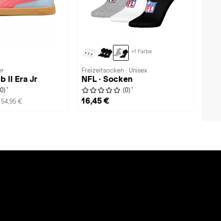
+1 Farbe
er
Freizeitsocken · Unisex
 II Era Jr
NFL · Socken
1
1
(0)
(0)
16,45 €
 54,95 €