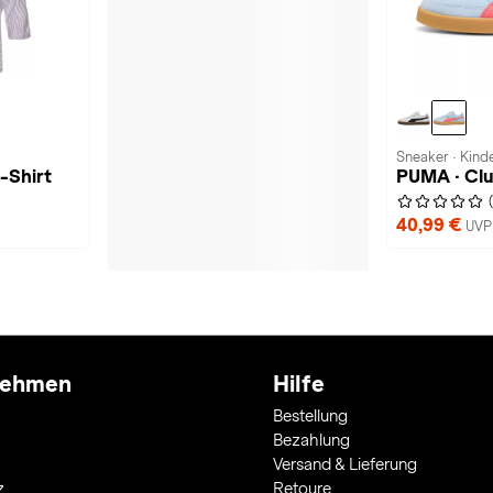
Sneaker · Kind
-Shirt
PUMA · Club
40,99 €
UVP
nehmen
Hilfe
Bestellung
Bezahlung
Versand & Lieferung
z
Retoure