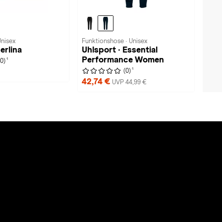
Unisex
Funktionshose · Unisex
erlina
Uhlsport · Essential
Performance Women
1
(0)
1
(0)
42,74 €
UVP 44,99 €