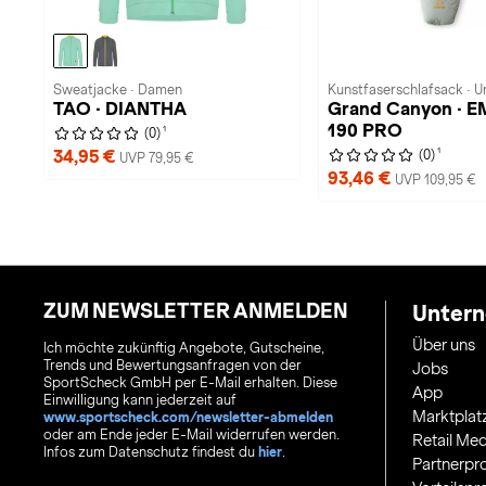
Sweatjacke · Damen
Kunstfaserschlafsack · U
TAO · DIANTHA
Grand Canyon · 
190 PRO
1
(0)
1
34,95 €
(0)
UVP 79,95 €
93,46 €
UVP 109,95 €
ZUM NEWSLETTER ANMELDEN
Unter
Über uns
Ich möchte zukünftig Angebote, Gutscheine,
Trends und Bewertungsanfragen von der
Jobs
SportScheck GmbH per E-Mail erhalten. Diese
App
Einwilligung kann jederzeit auf
Marktplat
www.sportscheck.com/newsletter-abmelden
oder am Ende jeder E-Mail widerrufen werden.
Retail Med
Infos zum Datenschutz findest du
hier
.
Partnerp