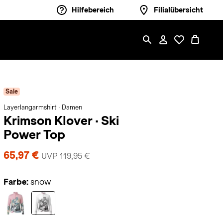
Hilfebereich
Filialübersicht
Sale
Layerlangarmshirt · Damen
Krimson Klover
·
Ski
Power Top
65,97 €
UVP 119,95 €
Farbe:
snow