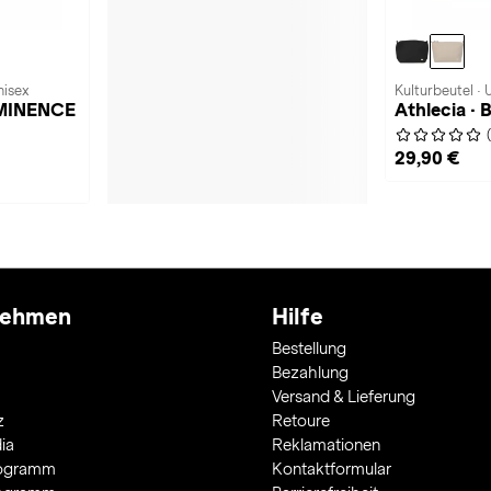
nisex
Kulturbeutel · 
EMINENCE
Athlecia · B
29,90 €
nehmen
Hilfe
Bestellung
Bezahlung
Versand & Lieferung
z
Retoure
ia
Reklamationen
rogramm
Kontaktformular