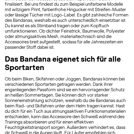
finalisiert. Bei uns findest du zum Beispiel unifarbene Modelle
mit witzigem Print, farbenfrohe Hingucker mit Streifen-Muster
oder lässige Tücher mit Logo-Label. Es gibt zahlreiche Formen
des Bandanas, weshalb es auch unterschiedlich einsetzbar ist.
Du kannst es als Stirnband tragen oder zum Kopftuch
umfunktionieren. Ob dichter Feinstrick, Baumwolle, Polyester
oder atmungsaktives Mesh, materialtechnisch sind die
Accessoires breit aufgestellt, sodass für alle Jahreszeiten ein
passender Stoff dabei ist.
Das Bandana eigenet sich für alle
Sportarten
Ob beim Biken, Skifahren oder Joggen, Bandanas können bei
verschiedenen Sportarten getragen werden. Dank ihrer
enganliegenden Passform sind sie ein hervorragender Schutz
an heißen Sommertagen. Sie können dich vor starker
Sonneneinstrahlung schützen, weshalb du die Bandanas auch
beim Rad- und Skifahren unter dem Helm tragen kannst. Hast
du dich für ein Tuch aus atmungsaktiven Funktionsmaterialien
entschieden, kann das Accessoire den Schweiß während des
Trainings absorbieren und für einen effektiven
Feuchtigkeitstransport sorgen. Außerdem verhindert es, dass
dir Schweiß in die Augen läuft. Für Läufer empfehlen sich