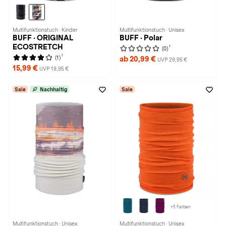
Multifunktionstuch · Kinder
Multifunktionstuch · Unisex
BUFF · ORIGINAL
BUFF · Polar
ECOSTRETCH
1
(0)
1
(1)
ab 20,99 €
UVP 29,95 €
15,99 €
UVP 19,95 €
Sale
Nachhaltig
Sale
+5 Farben
Multifunktionstuch · Unisex
Multifunktionstuch · Unisex