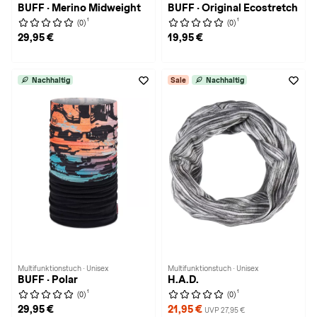
BUFF · Merino Midweight
BUFF · Original Ecostretch
1
1
(0)
(0)
29,95 €
19,95 €
Nachhaltig
Sale
Nachhaltig
Multifunktionstuch · Unisex
Multifunktionstuch · Unisex
BUFF · Polar
H.A.D.
1
1
(0)
(0)
29,95 €
21,95 €
UVP 27,95 €