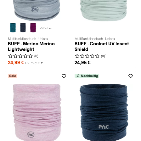
+5 Farben
Multifunktionstuch · Unisex
Multifunktionstuch · Unisex
BUFF · Merino Merino
BUFF · Coolnet UV Insect
Lightweight
Shield
1
1
(0)
(0)
24,99 €
24,95 €
UVP 27,95 €
Sale
Nachhaltig