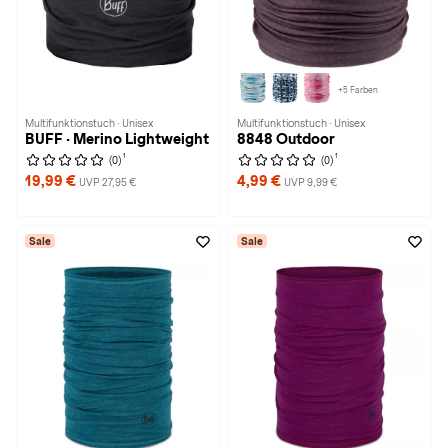
+5 Farben
Multifunktionstuch · Unisex
Multifunktionstuch · Unisex
BUFF · Merino Lightweight
8848 Outdoor
1
1
(0)
(0)
19,99 €
4,99 €
UVP 27,95 €
UVP 9,99 €
Sale
Sale