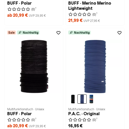
BUFF · Polar
BUFF · Merino Merino
Lightweight
1
(0)
1
(0)
ab 20,99 €
UVP 29,95 €
21,99 €
UVP 27,95 €
Sale
Nachhaltig
Nachhaltig
Multifunktionstuch · Unisex
Multifunktionstuch · Unisex
BUFF · Polar
P.A.C. · Original
1
1
(0)
(0)
ab 20,99 €
16,95 €
UVP 29,95 €