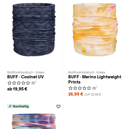
Multifunktionstuch · Unisex
Multifunktionstuch · Unisex
BUFF · Coolnet UV
BUFF · Merino Lightweight
Prints
1
(0)
1
(0)
ab 19,95 €
26,99 €
UVP 29,95 €
Nachhaltig