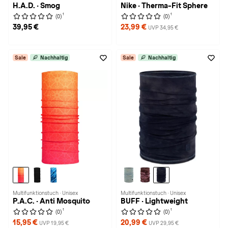
H.A.D. · Smog
Nike · Therma-Fit Sphere
1
1
(0)
(0)
39,95 €
23,99 €
UVP 34,95 €
Sale
Nachhaltig
Sale
Nachhaltig
Multifunktionstuch · Unisex
Multifunktionstuch · Unisex
P.A.C. · Anti Mosquito
BUFF · Lightweight
1
1
(0)
(0)
15,95 €
20,99 €
UVP 19,95 €
UVP 29,95 €