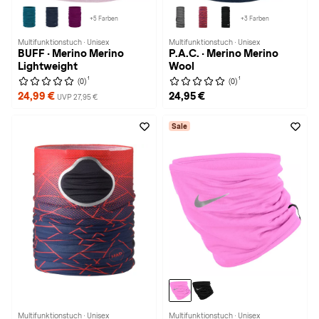
+5 Farben
+3 Farben
Multifunktionstuch · Unisex
Multifunktionstuch · Unisex
BUFF · Merino Merino
P.A.C. · Merino Merino
Lightweight
Wool
1
1
(0)
(0)
24,99 €
24,95 €
UVP 27,95 €
Sale
Multifunktionstuch · Unisex
Multifunktionstuch · Unisex