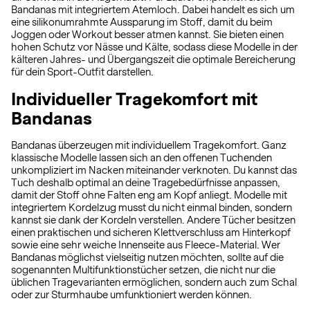
Bandanas mit integriertem Atemloch. Dabei handelt es sich um
eine silikonumrahmte Aussparung im Stoff, damit du beim
Joggen oder Workout besser atmen kannst. Sie bieten einen
hohen Schutz vor Nässe und Kälte, sodass diese Modelle in der
kälteren Jahres- und Übergangszeit die optimale Bereicherung
für dein Sport-Outfit darstellen.
Individueller Tragekomfort mit
Bandanas
Bandanas überzeugen mit individuellem Tragekomfort. Ganz
klassische Modelle lassen sich an den offenen Tuchenden
unkompliziert im Nacken miteinander verknoten. Du kannst das
Tuch deshalb optimal an deine Tragebedürfnisse anpassen,
damit der Stoff ohne Falten eng am Kopf anliegt. Modelle mit
integriertem Kordelzug musst du nicht einmal binden, sondern
kannst sie dank der Kordeln verstellen. Andere Tücher besitzen
einen praktischen und sicheren Klettverschluss am Hinterkopf
sowie eine sehr weiche Innenseite aus Fleece-Material. Wer
Bandanas möglichst vielseitig nutzen möchten, sollte auf die
sogenannten Multifunktionstücher setzen, die nicht nur die
üblichen Tragevarianten ermöglichen, sondern auch zum Schal
oder zur Sturmhaube umfunktioniert werden können.