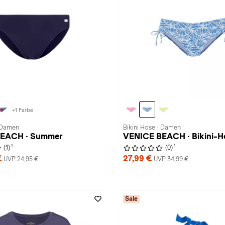
+1 Farbe
· Damen
Bikini Hose · Damen
EACH · Summer
VENICE BEACH · Bikini-H
1
1
(1)
(0)
€
27,99 €
UVP 24,95 €
UVP 34,99 €
Sale