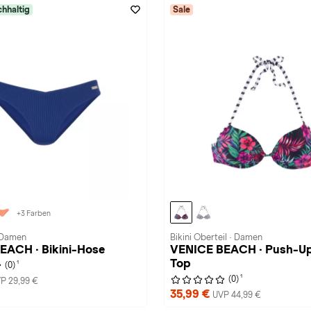
hhaltig
Sale
+3 Farben
· Damen
Bikini Oberteil · Damen
EACH · Bikini-Hose
VENICE BEACH · Push-Up
Top
1
(0)
1
(0)
P 29,99 €
35,99 €
UVP 44,99 €