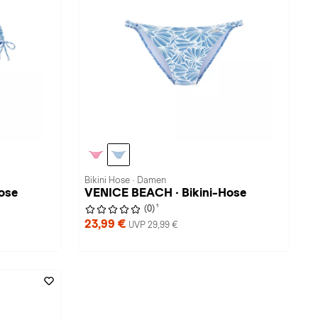
Bikini Hose · Damen
ose
VENICE BEACH · Bikini-Hose
1
(0)
23,99 €
UVP 29,99 €