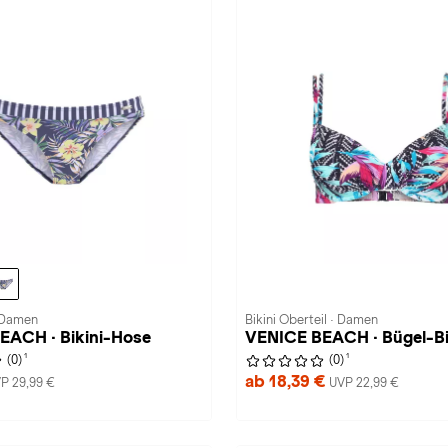
· Damen
Bikini Oberteil · Damen
EACH · Bikini-Hose
VENICE BEACH · Bügel-Bi
1
1
(0)
(0)
ab 18,39 €
P 29,99 €
UVP 22,99 €