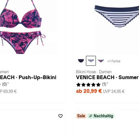
+1 Farbe
Damen
Bikini Hose · Damen
EACH · Push-Up-Bikini
VENICE BEACH · Summer
1
1
(0)
(1)
ab 20,99 €
P 69,99 €
UVP 24,95 €
Sale
Nachhaltig