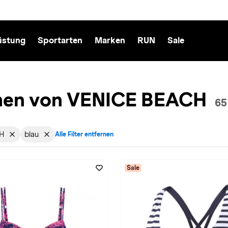
üstung
Sportarten
Marken
RUN
Sale
amen von VENICE BEACH
65
H
blau
Alle Filter entfernen
echt: Damen entfernen
r aktiv für Marke: VENICE BEACH entfernen
Filter aktiv für Farbe: in-blau entfernen
Sale