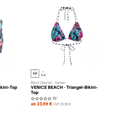
Bikini Oberteil · Damen
kini-Top
VENICE BEACH · Triangel-Bikini-
Top
1
(0)
ab 23,99 €
UVP 29,99 €