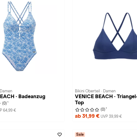
 Damen
Bikini Oberteil · Damen
EACH · Badeanzug
VENICE BEACH · Triangel-
Top
1
(0)
1
(0)
P 64,99 €
ab 31,99 €
UVP 39,99 €
Sale