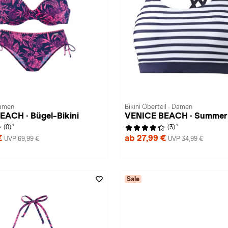
Damen
Bikini Oberteil · Damen
EACH · Bügel-Bikini
VENICE BEACH · Summer
1
1
(0)
(3)
€
ab 27,99 €
UVP 69,99 €
UVP 34,99 €
Sale