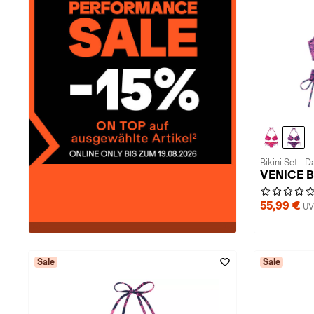
Bikini Set · 
VENICE B
55,99 €
UV
Sale
Sale