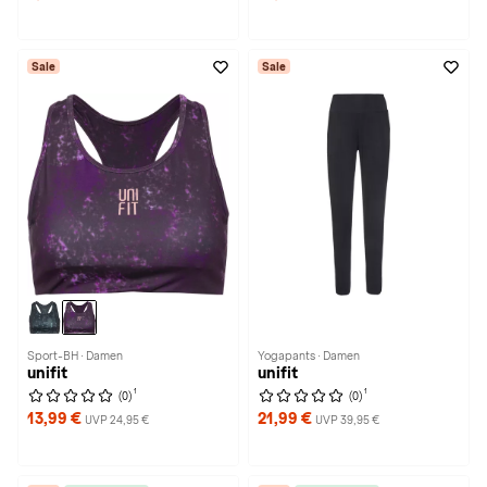
Sale
Sale
Sport-BH · Damen
Yogapants · Damen
unifit
unifit
1
1
(0)
(0)
13,99 €
21,99 €
UVP 24,95 €
UVP 39,95 €