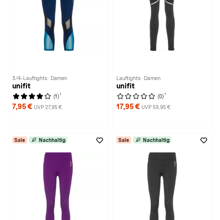
3/4-Lauftights · Damen
Lauftights · Damen
unifit
unifit
1
1
(1)
(0)
7,95 €
17,95 €
UVP 27,95 €
UVP 59,95 €
Sale
Nachhaltig
Sale
Nachhaltig