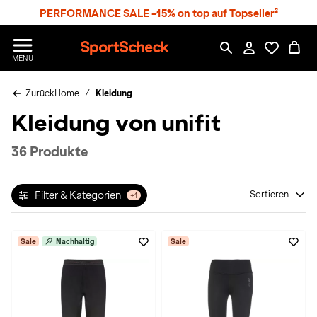
S
PERFORMANCE SALE -15% on top auf Topseller²
p
r
n
S
MENÜ
g
p
e
o
z
Zurück
Home
Kleidung
r
u
t
Kleidung von unifit
m
S
H
c
a
h
36 Produkte
u
e
p
c
t
k
Filter & Kategorien
Sortieren
+1
n
h
a
Sale
Nachhaltig
Sale
t