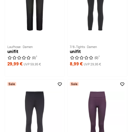
Laufhose · Damen
7/8-Tights · Damen
unifit
unifit
1
1
(0)
(0)
29,99 €
8,99 €
UVP 59,95 €
UVP 29,95 €
Sale
Sale