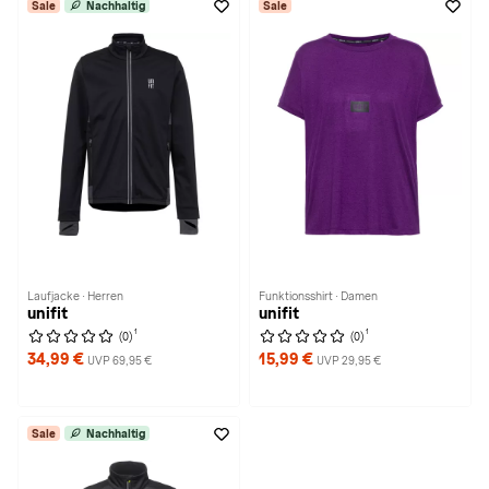
Sale
Nachhaltig
Sale
Laufjacke · Herren
Funktionsshirt · Damen
unifit
unifit
1
1
(0)
(0)
34,99 €
15,99 €
UVP 69,95 €
UVP 29,95 €
Sale
Nachhaltig