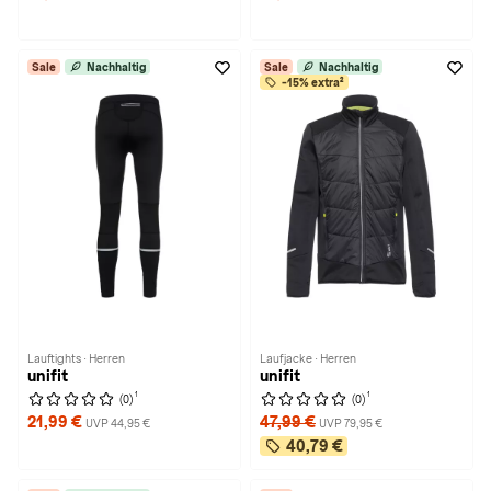
Sale
Nachhaltig
Sale
Nachhaltig
-15% extra²
Lauftights · Herren
Laufjacke · Herren
unifit
unifit
1
1
(0)
(0)
21,99 €
47,99 €
UVP 44,95 €
UVP 79,95 €
40,79 €