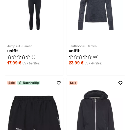
Jumpsuit · Damen
Laufhoodie · Damen
unifit
unifit
1
1
(0)
(0)
17,99 €
23,99 €
UVP 59,95 €
UVP 44,95 €
Sale
Nachhaltig
Sale