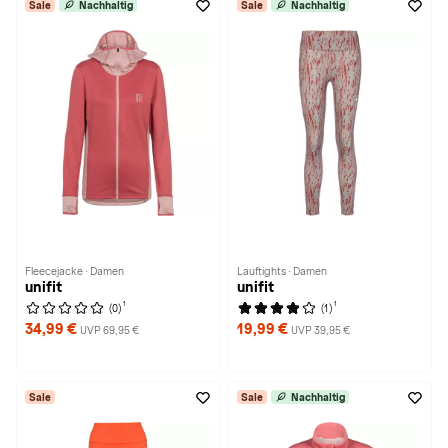
Sale
Nachhaltig
Sale
Nachhaltig
Fleecejacke · Damen
Lauftights · Damen
unifit
unifit
1
1
(0)
(1)
34,99 €
19,99 €
UVP 69,95 €
UVP 39,95 €
Sale
Sale
Nachhaltig