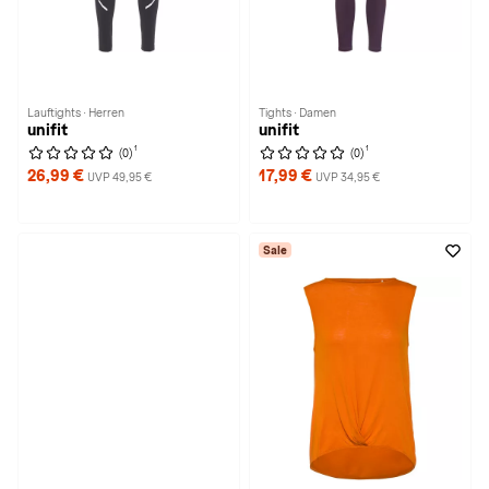
Lauftights · Herren
Tights · Damen
unifit
unifit
1
1
(0)
(0)
26,99 €
17,99 €
UVP 49,95 €
UVP 34,95 €
Sale