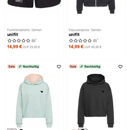
Funktionsshorts · Damen
Kapuzenjacke · Damen
unifit
unifit
1
1
(0)
(0)
14,99 €
14,99 €
UVP 29,95 €
UVP 49,95 €
Sale
Nachhaltig
Sale
Nachhaltig