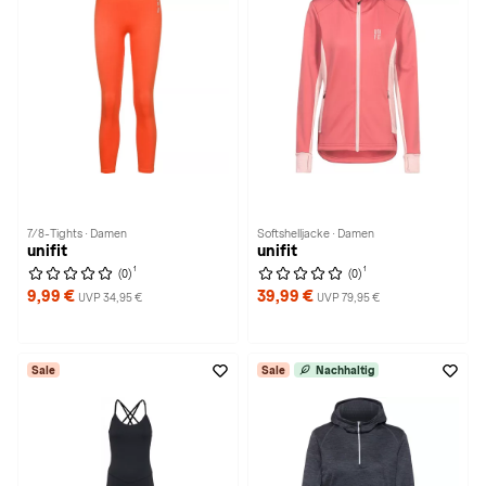
7/8-Tights · Damen
Softshelljacke · Damen
unifit
unifit
1
1
(0)
(0)
9,99 €
39,99 €
UVP 34,95 €
UVP 79,95 €
Sale
Sale
Nachhaltig