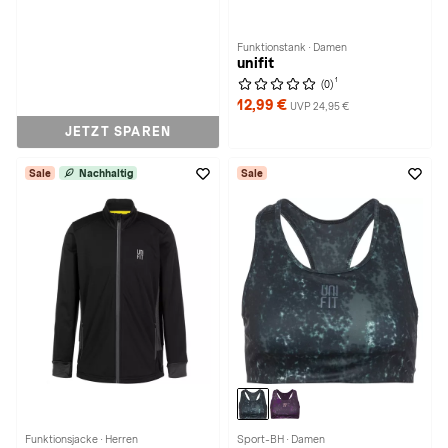
Funktionstank · Damen
unifit
1
(0)
12,99 €
UVP 24,95 €
JETZT SPAREN
Sale
Nachhaltig
Sale
Funktionsjacke · Herren
Sport-BH · Damen