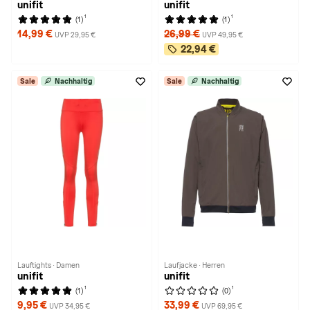
unifit
unifit
1
1
(1)
(1)
14,99 €
26,99 €
UVP 29,95 €
UVP 49,95 €
22,94 €
Sale
Nachhaltig
Sale
Nachhaltig
Lauftights · Damen
Laufjacke · Herren
unifit
unifit
1
1
(1)
(0)
9,95 €
33,99 €
UVP 34,95 €
UVP 69,95 €