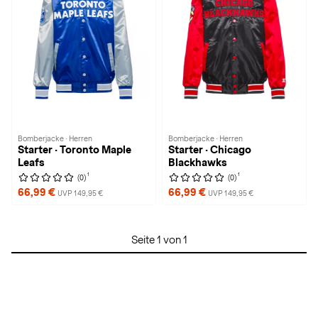
Bomberjacke · Herren
Bomberjacke · Herren
Starter · Toronto Maple
Starter · Chicago
Leafs
Blackhawks
1
1
(0)
(0)
66,99 €
66,99 €
UVP 149,95 €
UVP 149,95 €
Seite 1 von 1