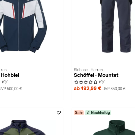
rren
Skihose · Herren
· Hohbiel
Schöffel · Mountet
1
1
(0)
(0)
ab 192,99 €
UVP 500,00 €
UVP 350,00 €
Sale
Nachhaltig