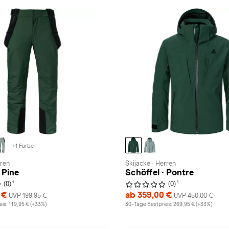
+1 Farbe
rren
Skijacke · Herren
 Pine
Schöffel · Pontre
1
1
(0)
(0)
 €
ab 359,00 €
UVP 199,95 €
UVP 450,00 €
is: 119,95 € (+33%)
30-Tage Bestpreis: 269,95 € (+33%)