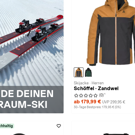
Skijacke · Herren
Schöffel · Zandwel
NDE DEINEN
1
(0)
RAUM-SKI
ab 179,99 €
UVP 299,95 €
30-Tage Bestpreis: 179,95 € (0%)
hhaltig