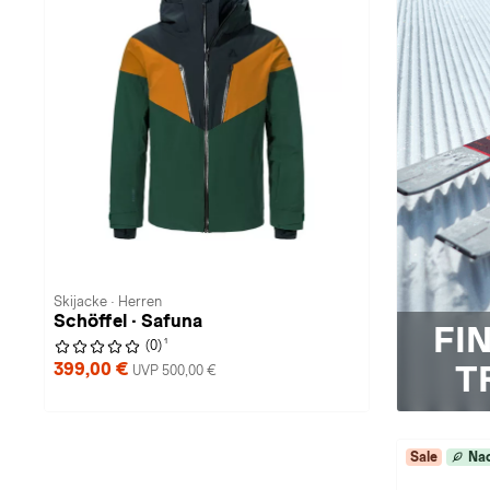
Skijacke · Herren
Schöffel · Safuna
FI
1
(0)
399,00 €
T
UVP 500,00 €
Sale
Nac