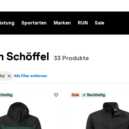
üstung
Sportarten
Marken
RUN
Sale
n Schöffel
33 Produkte
fel
Alle Filter entfernen
cht: Herren entfernen
für Sportart: Ski entfernen
Filter aktiv für Marke: Schöffel entfernen
hhaltig
Sale
Nachhaltig