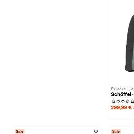
Skijacke · He
Schöffel ·
299,99 €
Sale
Sale