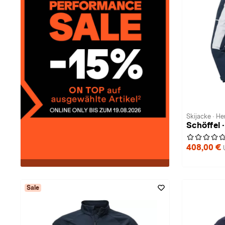
Skijacke · He
Schöffel 
408,00 €
Sale