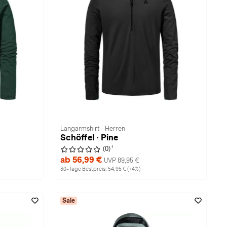
Langarmshirt · Herren
Schöffel · Pine
1
(0)
ab 56,99 €
UVP 89,95 €
30-Tage Bestpreis: 54,95 € (+4%)
Sale