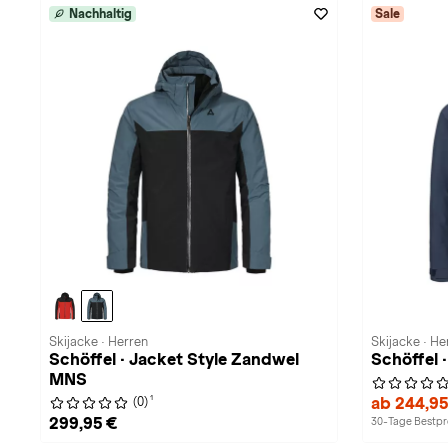
Nachhaltig
Sale
Skijacke · Herren
Skijacke · He
Schöffel · Jacket Style Zandwel
Schöffel ·
MNS
1
ab 244,9
(0)
299,95 €
30-Tage Bestpre