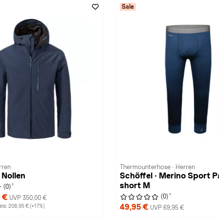
Sale
rren
Thermounterhose · Herren
 Nollen
Schöffel · Merino Sport P
short M
1
(0)
1
5 €
(0)
UVP 350,00 €
49,95 €
is: 208,95 € (+17%)
UVP 69,95 €