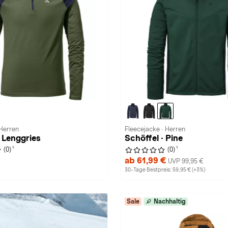
 Herren
Fleecejacke · Herren
· Lenggries
Schöffel · Pine
1
1
(0)
(0)
ab 61,99 €
UVP 99,95 €
30-Tage Bestpreis: 59,95 € (+3%)
Sale
Nachhaltig