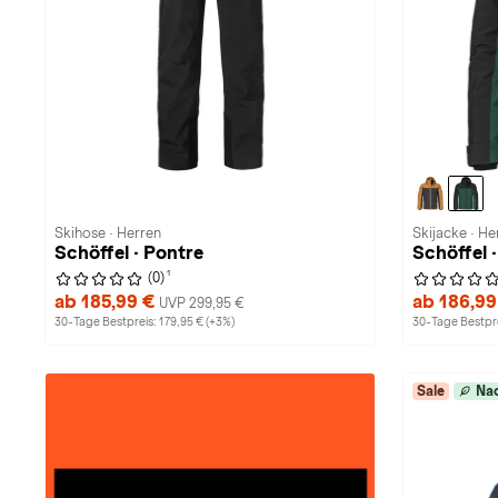
Skihose · Herren
Skijacke · He
Schöffel · Pontre
Schöffel 
1
(0)
ab 185,99 €
ab 186,9
UVP 299,95 €
30-Tage Bestpreis: 179,95 € (+3%)
30-Tage Bestpre
Sale
Nac