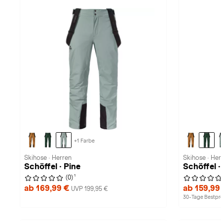
+1 Farbe
Skihose · Herren
Skihose · He
Schöffel · Pine
Schöffel ·
1
(0)
ab 169,99 €
ab 159,99
UVP 199,95 €
30-Tage Bestpre