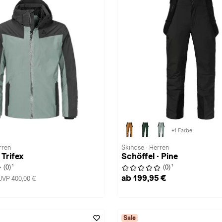
+1 Farbe
rren
Skihose · Herren
 Trifex
Schöffel · Pine
1
1
(0)
(0)
ab 199,95 €
UVP 400,00 €
Sale