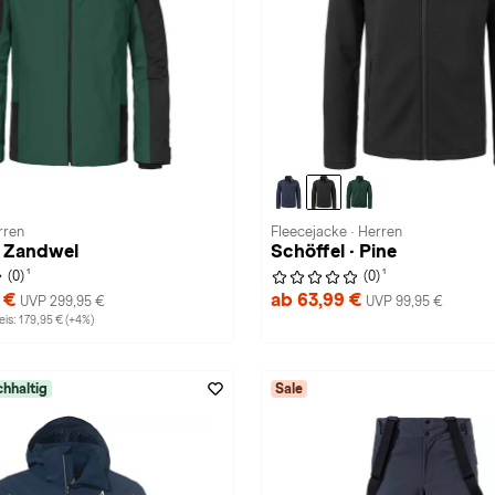
rren
Fleecejacke · Herren
· Zandwel
Schöffel · Pine
1
1
(0)
(0)
9 €
ab 63,99 €
UVP 299,95 €
UVP 99,95 €
is: 179,95 € (+4%)
hhaltig
Sale