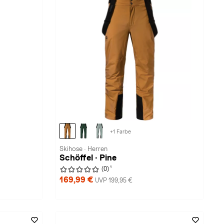
+1 Farbe
Skihose · Herren
Schöffel · Pine
1
(0)
169,99 €
UVP 199,95 €