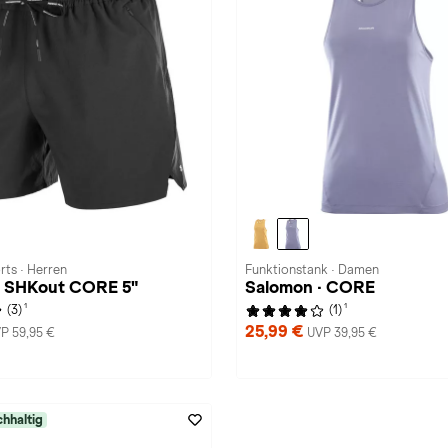
rts · Herren
Funktionstank · Damen
· SHKout CORE 5"
Salomon · CORE
1
1
(3)
(1)
25,99 €
P 59,95 €
UVP 39,95 €
hhaltig