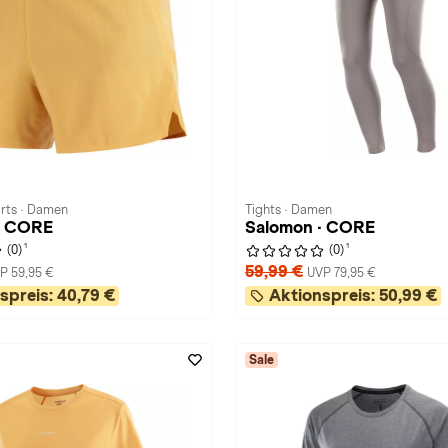
rts · Damen
Tights · Damen
· CORE
Salomon · CORE
1
1
(0)
(0)
59,99 €
P 59,95 €
UVP 79,95 €
spreis:
40,79 €
Aktionspreis:
50,99 €
Sale