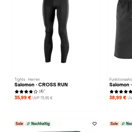
Tights · Herren
Funktionssho
Salomon · CROSS RUN
Salomon 
1
(4)
35,99 €
38,99 €
UVP 79,95 €
UV
Sale
Nachhaltig
Sale
Nac