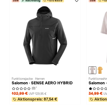
Sale
Nachhaltig
-15% extra²
Sale
-15
Funktionsjacke · Herren
Funktionsshi
Salomon · SENSE AERO HYBRID
Salomon 
1
(0)
102,99 €
34,99 €
UVP 129,95 €
UV
Aktionspreis:
87,54 €
Aktion