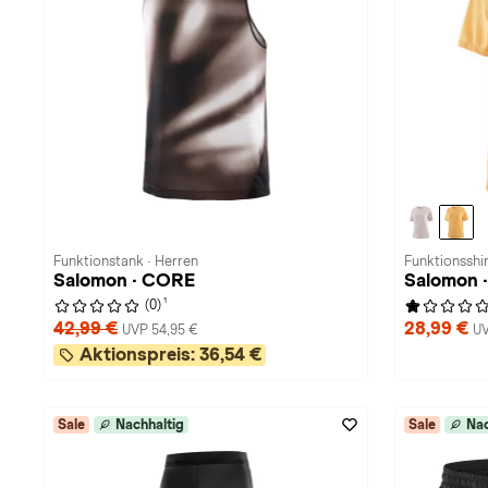
Funktionstank · Herren
Funktionsshi
Salomon · CORE
Salomon 
1
(0)
42,99 €
28,99 €
UVP 54,95 €
UV
Aktionspreis:
36,54 €
Sale
Nachhaltig
Sale
Nac