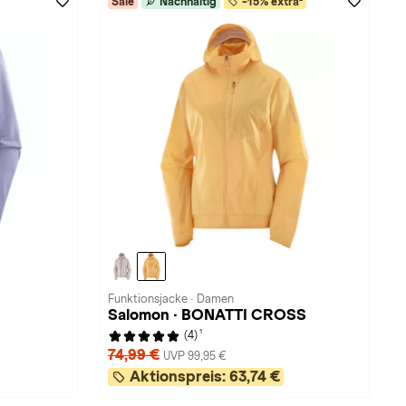
Sale
Nachhaltig
-15% extra²
Funktionsjacke · Damen
Salomon · BONATTI CROSS
1
(4)
74,99 €
UVP 99,95 €
Aktionspreis:
63,74 €