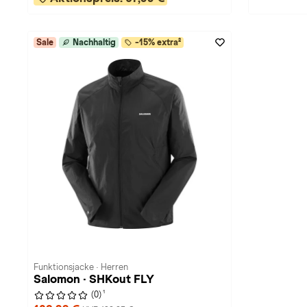
Sale
Nachhaltig
-15% extra²
Funktionsjacke · Herren
Salomon · SHKout FLY
1
(0)