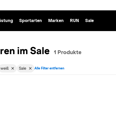
üstung
Sportarten
Marken
RUN
Sale
ren im Sale
1 Produkte
weiß
Sale
Alle Filter entfernen
cht: Herren entfernen
tiv für Sportart: Radsport entfernen
Filter aktiv für Farbe: in-weiß entfernen
Filter aktiv für Sale: Sale entfernen