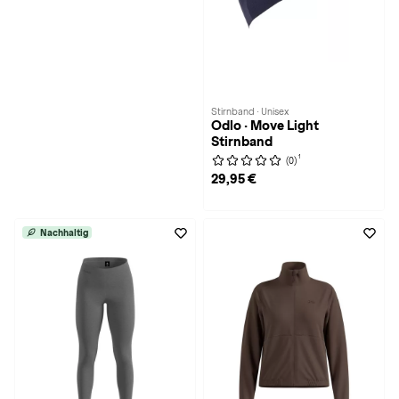
Stirnband · Unisex
Odlo · Move Light
Stirnband
1
(0)
29,95 €
Nachhaltig