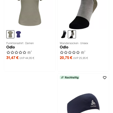
Funktionsshirt · Damen
Wandersocken · Unisex
Odlo
Odlo
1
1
(0)
(0)
31,47 €
20,75 €
UVP 44,95 €
UVP 25,95 €
Nachhaltig