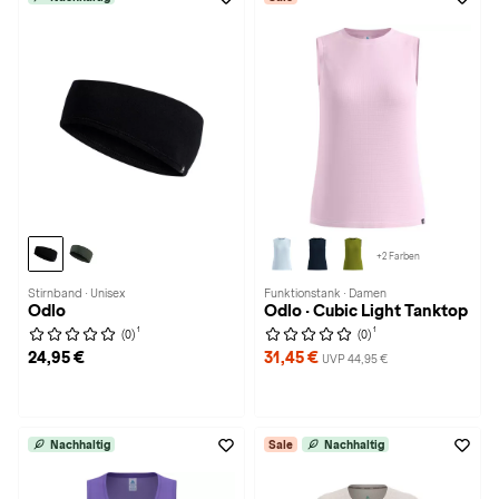
+2 Farben
Stirnband · Unisex
Funktionstank · Damen
Odlo
Odlo · Cubic Light Tanktop
1
1
(0)
(0)
24,95 €
31,45 €
UVP 44,95 €
Nachhaltig
Sale
Nachhaltig