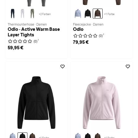
+2 Farben
+1 Farbe
Thermounterhose · Damen
Fleecejacke · Damen
Odlo · Active Warm Base
Odlo
Layer Tights
1
(0)
1
(0)
79,95 €
59,95 €