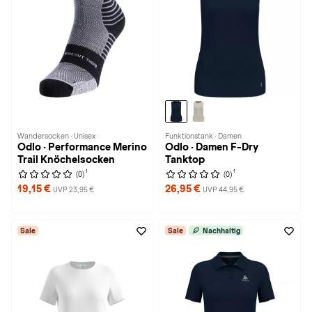
Wandersocken · Unisex
Funktionstank · Damen
Odlo · Performance Merino
Odlo · Damen F-Dry
Trail Knöchelsocken
Tanktop
1
1
(0)
(0)
19,15 €
26,95 €
UVP 23,95 €
UVP 44,95 €
Sale
Sale
Nachhaltig