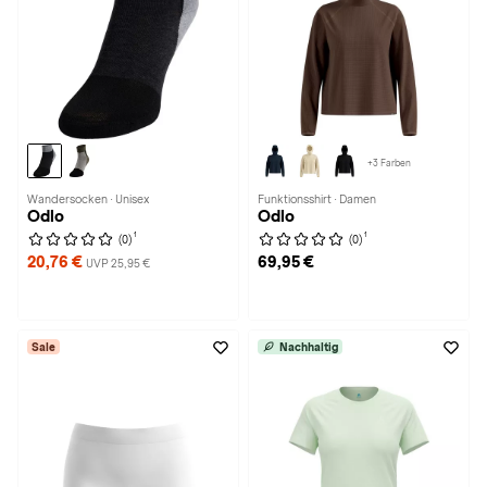
+3 Farben
Wandersocken · Unisex
Funktionsshirt · Damen
Odlo
Odlo
1
1
(0)
(0)
20,76 €
69,95 €
UVP 25,95 €
Sale
Nachhaltig