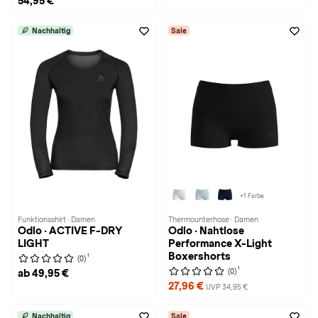
54,95 €
Nachhaltig
Sale
+1 Farbe
Funktionsshirt · Damen
Thermounterhose · Damen
Odlo · ACTIVE F-DRY
Odlo · Nahtlose
LIGHT
Performance X-Light
Boxershorts
1
(0)
1
(0)
ab 49,95 €
27,96 €
UVP 34,95 €
Nachhaltig
Sale