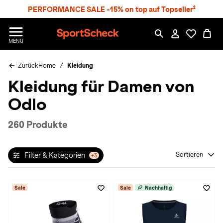
S
PERFORMANCE SALE -15% on top auf Topseller²
p
r
n
S
MENÜ
g
p
e
o
z
Zurück
Home
Kleidung
r
u
t
Kleidung für Damen von
m
S
H
c
Odlo
a
h
u
e
p
c
260 Produkte
t
k
n
h
Filter & Kategorien
Sortieren
+3
a
t
Sale
Sale
Nachhaltig