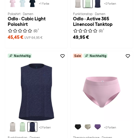
+1 Farbe
+2 Farben
Poloshirt · Damen
Funktionstop · Damen
Odlo · Cubic Light
Odlo · Active 365
Poloshirt
Linencool Tanktop
1
1
(0)
(0)
45,45 €
49,95 €
UVP 64,95 €
Nachhaltig
Sale
Nachhaltig
+2 Farben
+2 Farben
Funktionstop · Damen
Thermounterhose · Damen