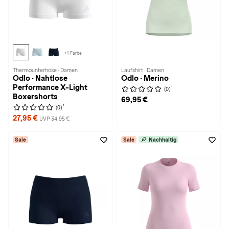
+1 Farbe
Thermounterhose · Damen
Laufshirt · Damen
Odlo · Nahtlose
Odlo · Merino
Performance X-Light
1
(0)
Boxershorts
69,95 €
1
(0)
27,95 €
UVP 34,95 €
Sale
Sale
Nachhaltig