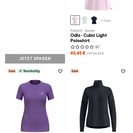
+1 Farbe
Poloshirt · Damen
Odlo · Cubic Light
Poloshirt
1
(0)
45,45 €
UVP 64,95 €
JETZT SPAREN
Sale
Nachhaltig
Sale