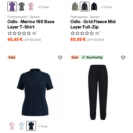
+2 Farben
+3 Farben
Funktionsshirt · Damen
Fleecejacke · Damen
Odlo · Merino 160 Base
Odlo · Grid Fleece Mid
Layer T-Shirt
Layer Full-Zip
1
1
(0)
(0)
45,45 €
69,95 €
UVP 64,95 €
UVP 99,95 €
Sale
Sale
Nachhaltig
+1 Farbe