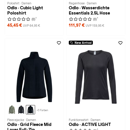
Poloshirt · Damen
Regenhose · Damen
Odlo · Cubic Light
Odlo · Wasserdichte
Poloshirt
Essentials 2.5L Hose
1
1
(0)
(0)
45,45 €
111,97 €
UVP 64,95 €
UVP 159,95 €
New Arrival
+3 Farben
Fleecejacke · Damen
Funktionsshirt · Damen
Odlo · Grid Fleece Mid
Odlo · ACTIVE LIGHT
Layer Full-Zip
1