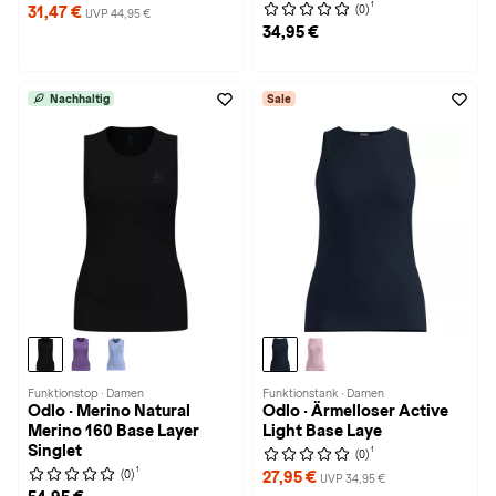
1
(0)
31,47 €
UVP 44,95 €
34,95 €
Nachhaltig
Sale
Funktionstop · Damen
Funktionstank · Damen
Odlo · Merino Natural
Odlo · Ärmelloser Active
Merino 160 Base Layer
Light Base Laye
Singlet
1
(0)
1
(0)
27,95 €
UVP 34,95 €