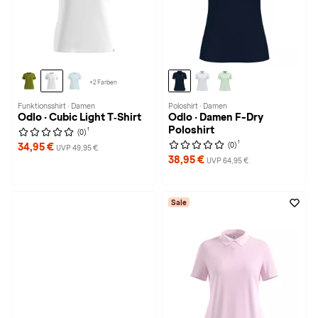
+2 Farben
Funktionsshirt · Damen
Poloshirt · Damen
Odlo · Cubic Light T‑Shirt
Odlo · Damen F-Dry
Poloshirt
1
(0)
1
(0)
34,95 €
UVP 49,95 €
38,95 €
UVP 64,95 €
Sale