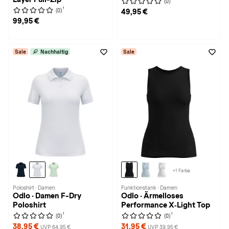
(0)
1
(0)
49,95 €
99,95 €
Sale
Nachhaltig
Sale
+1 Farbe
Poloshirt · Damen
Funktionstank · Damen
Odlo · Damen F-Dry
Odlo · Ärmelloses
Poloshirt
Performance X‑Light Top
1
1
(0)
(0)
38,95 €
31,95 €
UVP 64,95 €
UVP 39,95 €