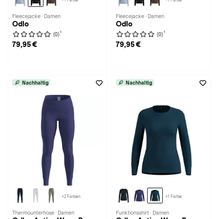
+1 Farbe
+1 Farbe
Fleecejacke · Damen
Fleecejacke · Damen
Odlo
Odlo
1
1
(0)
(0)
79,95 €
79,95 €
Nachhaltig
Nachhaltig
+2 Farben
+1 Farbe
Thermounterhose · Damen
Funktionsshirt · Damen