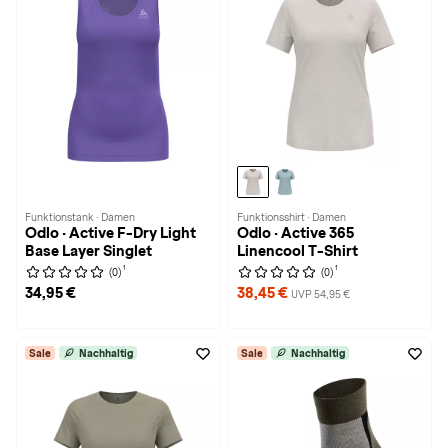
Funktionstank · Damen
Funktionsshirt · Damen
Odlo · Active F-Dry Light
Odlo · Active 365
Base Layer Singlet
Linencool T-Shirt
1
1
(0)
(0)
34,95 €
38,45 €
UVP 54,95 €
Sale
Nachhaltig
Sale
Nachhaltig