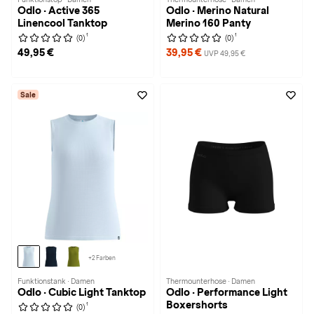
Odlo · Active 365
Odlo · Merino Natural
Linencool Tanktop
Merino 160 Panty
1
1
(0)
(0)
49,95 €
39,95 €
UVP 49,95 €
Sale
+2 Farben
Funktionstank · Damen
Thermounterhose · Damen
Odlo · Cubic Light Tanktop
Odlo · Performance Light
Boxershorts
1
(0)