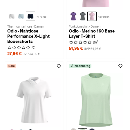
+1 Farbe
+2 Farben
Thermounterhose · Damen
Funktionsshirt · Damen
Odlo · Nahtlose
Odlo · Merino 160 Base
Performance X-Light
Layer T-Shirt
Boxershorts
1
(0)
1
(0)
51,95 €
UVP 64,95 €
27,96 €
UVP 34,95 €
Sale
Nachhaltig