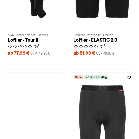
3/4-Fahrradtights · Damen
Fahrradunterhose · Herren
Löffler · Tour II
Löffler · ELASTIC 2.0
1
1
(0)
(0)
ab 77,99 €
ab 31,99 €
UVP 119,95 €
UVP 49,95 €
Sale
Nachhaltig