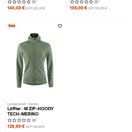
1
1
(0)
(0)
140,00 €
105,00 €
UVP 200,00 €
UVP 150,00 €
Sale
Langarmshirt · Damen
Löffler · W ZIP-HOODY
TECH-MERINO
1
(0)
129,99 €
UVP 149,99 €