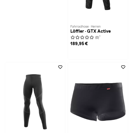
Fahrradhose · Herren
Löffler · GTX Active
1
(0)
189,95 €