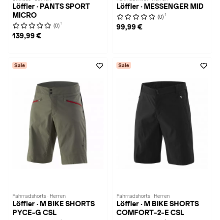
Löffler · PANTS SPORT
Löffler · MESSENGER MID
MICRO
1
(0)
1
(0)
99,99 €
139,99 €
Sale
Sale
Fahrradshorts · Herren
Fahrradshorts · Herren
Löffler · M BIKE SHORTS
Löffler · M BIKE SHORTS
PYCE-G CSL
COMFORT-2-E CSL