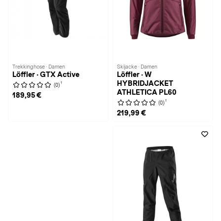
Trekkinghose · Damen
Skijacke · Damen
Löffler · GTX Active
Löffler · W
HYBRIDJACKET
1
(0)
ATHLETICA PL60
189,95 €
1
(0)
219,99 €