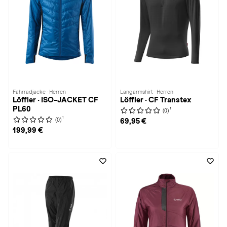
Fahrradjacke · Herren
Langarmshirt · Herren
Löffler · ISO-JACKET CF
Löffler · CF Transtex
PL60
1
(0)
1
(0)
69,95 €
199,99 €