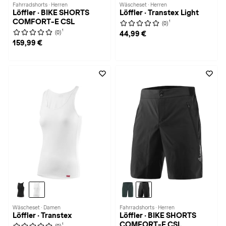
Fahrradshorts · Herren
Wäscheset · Herren
Löffler · BIKE SHORTS
Löffler · Transtex Light
COMFORT-E CSL
1
(0)
1
(0)
44,99 €
159,99 €
Wäscheset · Damen
Fahrradshorts · Herren
Löffler · Transtex
Löffler · BIKE SHORTS
COMFORT-E CSL
1