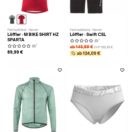
Fahrradtrikot · Herren
Fahrradshorts · Herren
Löffler · M BIKE SHIRT HZ
Löffler · Swift CSL
SPARTA
1
(0)
1
(0)
ab 145,99 €
UVP 189,95 €
89,99 €
ab 124,09 €