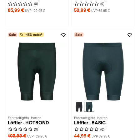
1
1
(0)
(0)
83,99 €
50,99 €
UVP 129,95 €
UVP 69,95 €
Sale
-15% extra²
Sale
Fahrradtights · Herren
Fahrradtights · Herren
Löffler · HOTBOND
Löffler · BASIC
1
1
(0)
(0)
103,99 €
44,99 €
UVP 129,95 €
UVP 69,95 €