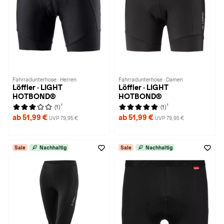
Fahrradunterhose · Herren
Fahrradunterhose · Damen
Löffler · LIGHT
Löffler · LIGHT
HOTBOND®
HOTBOND®
1
1
(1)
(1)
ab 51,99 €
ab 51,99 €
UVP 79,95 €
UVP 79,95 €
Sale
Nachhaltig
Sale
Nachhaltig