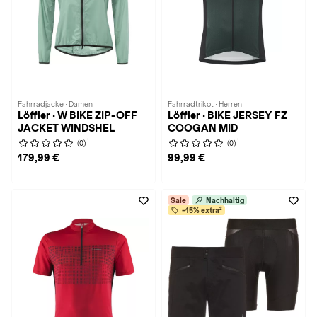
Fahrradjacke · Damen
Fahrradtrikot · Herren
Löffler · W BIKE ZIP-OFF
Löffler · BIKE JERSEY FZ
JACKET WINDSHEL
COOGAN MID
1
1
(0)
(0)
179,99 €
99,99 €
Sale
Nachhaltig
-15% extra²