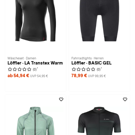
Wäscheset · Damen
Fahrradtights · Herren
Löffler · LA Transtex Warm
Löffler · BASIC GEL
1
1
(0)
(0)
ab 54,94 €
78,99 €
UVP 54,95 €
UVP 99,95 €