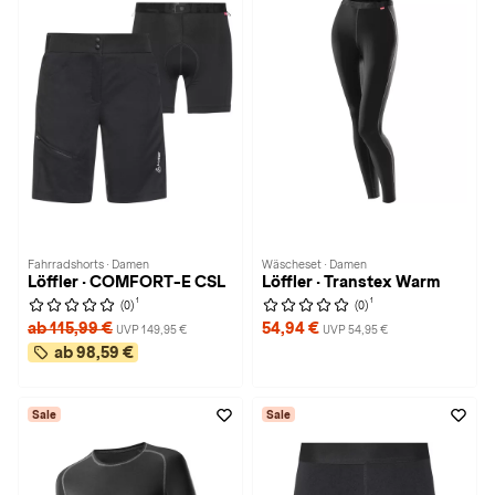
Fahrradshorts · Damen
Wäscheset · Damen
Löffler · COMFORT-E CSL
Löffler · Transtex Warm
1
1
(0)
(0)
ab 115,99 €
54,94 €
UVP 149,95 €
UVP 54,95 €
ab 98,59 €
Sale
Sale