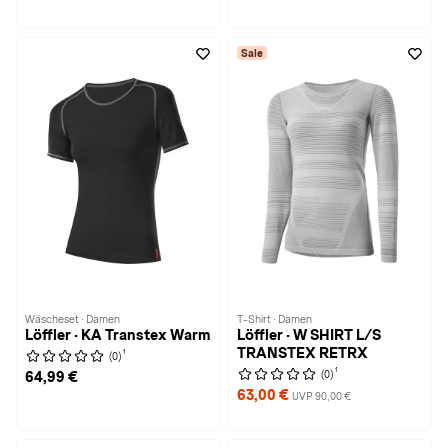
Sale
Wäscheset · Damen
T-Shirt · Damen
Löffler · KA Transtex Warm
Löffler · W SHIRT L/S
TRANSTEX RETRX
1
(0)
1
(0)
64,99 €
63,00 €
UVP 90,00 €