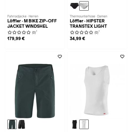
Fahrradjacke · Herren
Thermounterhose · Damen
Löffler · M BIKE ZIP-OFF
Löffler · HIPSTER
JACKET WINDSHEL
TRANSTEX LIGHT
1
1
(0)
(0)
179,99 €
34,99 €