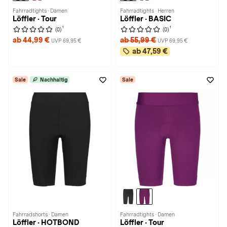
Fahrradtights · Damen
Fahrradtights · Herren
Löffler · Tour
Löffler · BASIC
1
1
(0)
(0)
ab 44,99 €
ab 55,99 €
UVP 69,95 €
UVP 69,95 €
ab 47,59 €
Sale
Nachhaltig
Sale
Fahrradshorts · Damen
Fahrradtights · Damen
Löffler · HOTBOND
Löffler · Tour