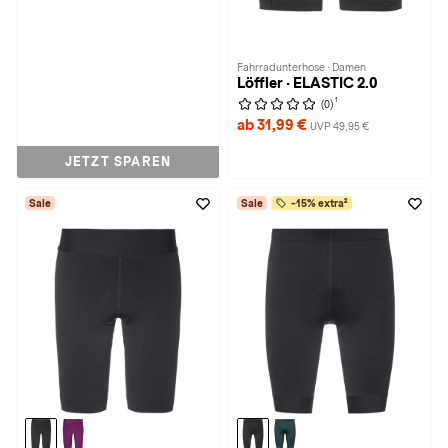
Fahrradunterhose · Damen
Löffler · ELASTIC 2.0
1
(0)
ab 31,99 €
UVP 49,95 €
JETZT SPAREN
Sale
Sale
-15% extra²