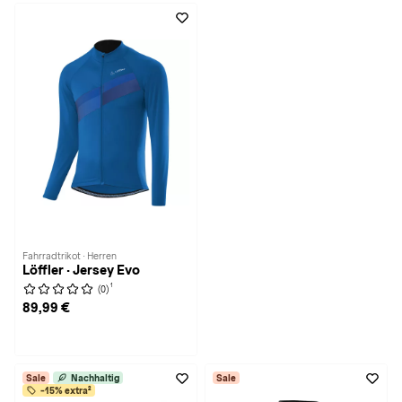
Fahrradtrikot · Herren
Löffler · Jersey Evo
1
(0)
89,99 €
Sale
Nachhaltig
Sale
-15% extra²