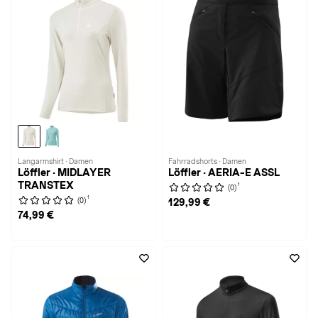
Langarmshirt · Damen
Fahrradshorts · Damen
Löffler · MIDLAYER
Löffler · AERIA-E ASSL
TRANSTEX
1
(0)
1
(0)
129,99 €
74,99 €