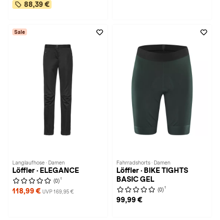
88,39 €
Sale
Langlaufhose · Damen
Fahrradshorts · Damen
Löffler · ELEGANCE
Löffler · BIKE TIGHTS
BASIC GEL
1
(0)
1
(0)
118,99 €
UVP 169,95 €
99,99 €