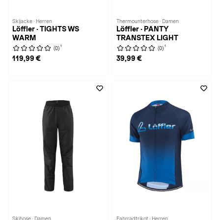
Skijacke · Herren
Thermounterhose · Damen
Löffler · TIGHTS WS
Löffler · PANTY
WARM
TRANSTEX LIGHT
1
1
(0)
(0)
119,99 €
39,99 €
Skihose · Damen
Fahrradtrikot · Herren