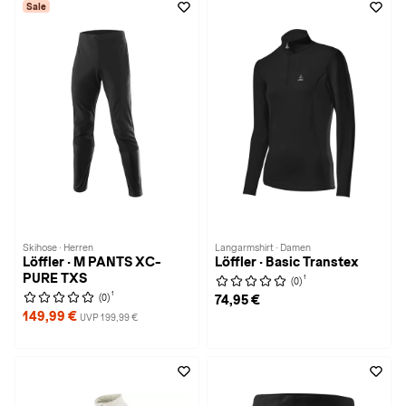
Sale
Skihose · Herren
Langarmshirt · Damen
Löffler · M PANTS XC-
Löffler · Basic Transtex
PURE TXS
1
(0)
1
(0)
74,95 €
149,99 €
UVP 199,99 €