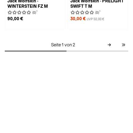
Jack Wolfskin ·
Jack Wolfskin · PRELIGHT
WINTERSTEIN FZ M
SWIFT T M
1
1
(0)
(0)
90,00 €
30,00 €
UVP 50,00 €
Seite 1 von 2