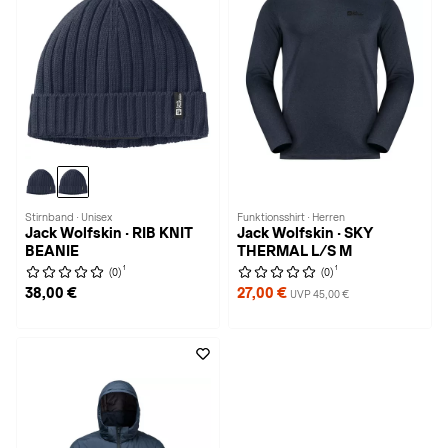
Stirnband · Unisex
Funktionsshirt · Herren
Jack Wolfskin · RIB KNIT
Jack Wolfskin · SKY
BEANIE
THERMAL L/S M
1
1
(0)
(0)
38,00 €
27,00 €
UVP 45,00 €