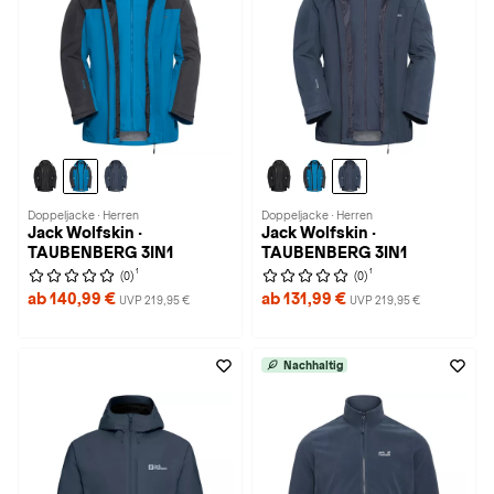
Doppeljacke · Herren
Doppeljacke · Herren
Jack Wolfskin ·
Jack Wolfskin ·
TAUBENBERG 3IN1
TAUBENBERG 3IN1
1
1
(0)
(0)
ab 140,99 €
ab 131,99 €
UVP 219,95 €
UVP 219,95 €
Nachhaltig