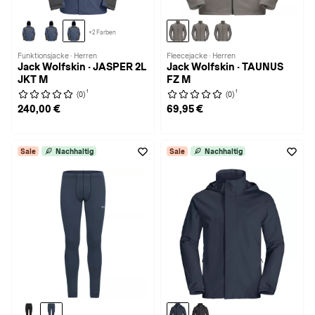
+2 Farben
Funktionsjacke · Herren
Fleecejacke · Herren
Jack Wolfskin · JASPER 2L
Jack Wolfskin · TAUNUS
JKT M
FZ M
1
1
(0)
(0)
240,00 €
69,95 €
Sale
Nachhaltig
Sale
Nachhaltig