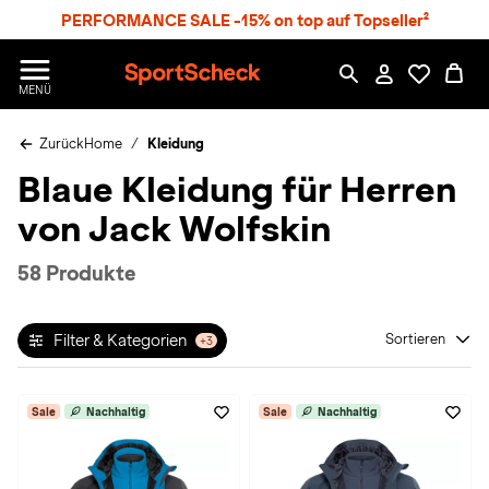
S
PERFORMANCE SALE -15% on top auf Topseller²
p
r
n
S
MENÜ
g
p
e
o
z
Zurück
Home
Kleidung
r
u
t
Blaue Kleidung für Herren
m
S
H
c
von Jack Wolfskin
a
h
u
e
p
c
58 Produkte
t
k
n
h
Filter & Kategorien
Sortieren
+3
a
t
Sale
Nachhaltig
Sale
Nachhaltig