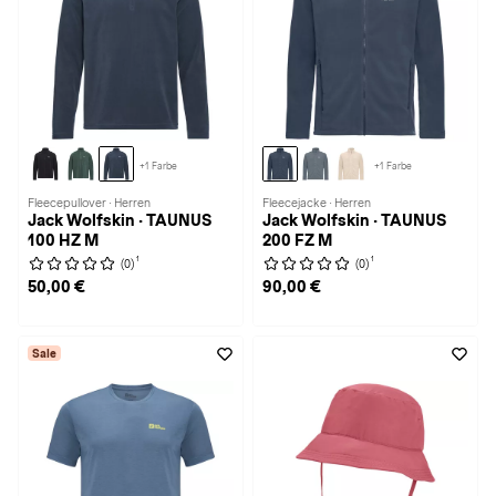
+1 Farbe
+1 Farbe
Fleecepullover · Herren
Fleecejacke · Herren
Jack Wolfskin · TAUNUS
Jack Wolfskin · TAUNUS
100 HZ M
200 FZ M
1
1
(0)
(0)
50,00 €
90,00 €
Sale