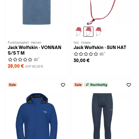
Funktionsshirt · Herren
Hut · Unisex
Jack Wolfskin · VONNAN
Jack Wolfskin · SUN HAT
S/S T M
1
(0)
1
(0)
30,00 €
28,00 €
UVP 40,00 €
Sale
Sale
Nachhaltig