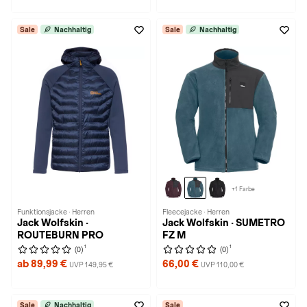
Sale
Nachhaltig
Sale
Nachhaltig
+1 Farbe
Funktionsjacke · Herren
Fleecejacke · Herren
Jack Wolfskin ·
Jack Wolfskin · SUMETRO
ROUTEBURN PRO
FZ M
1
1
(0)
(0)
ab 89,99 €
66,00 €
UVP 149,95 €
UVP 110,00 €
Sale
Nachhaltig
Sale