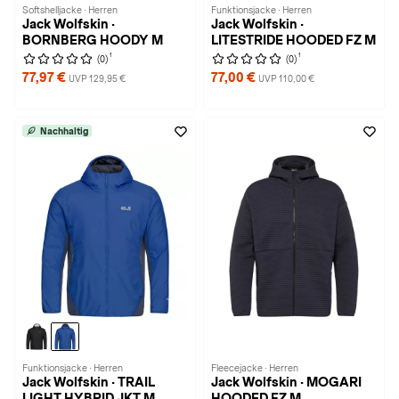
Softshelljacke · Herren
Funktionsjacke · Herren
Jack Wolfskin ·
Jack Wolfskin ·
BORNBERG HOODY M
LITESTRIDE HOODED FZ M
1
1
(0)
(0)
77,97 €
77,00 €
UVP 129,95 €
UVP 110,00 €
Nachhaltig
Funktionsjacke · Herren
Fleecejacke · Herren
Jack Wolfskin · TRAIL
Jack Wolfskin · MOGARI
LIGHT HYBRID JKT M
HOODED FZ M