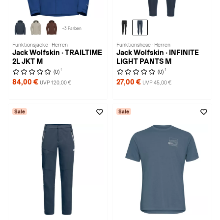
+3 Farben
Funktionsjacke · Herren
Funktionshose · Herren
Jack Wolfskin · TRAILTIME
Jack Wolfskin · INFINITE
2L JKT M
LIGHT PANTS M
1
1
(0)
(0)
84,00 €
27,00 €
UVP 120,00 €
UVP 45,00 €
Sale
Sale