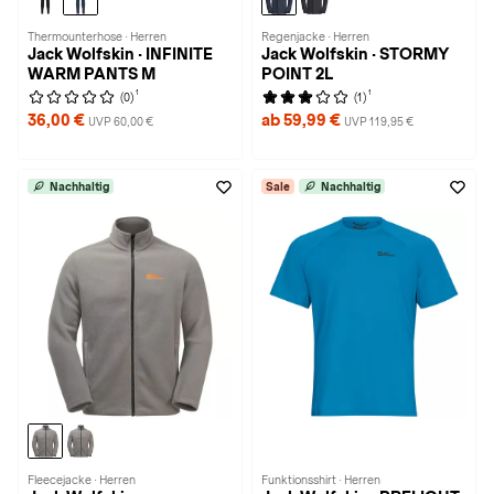
Thermounterhose · Herren
Regenjacke · Herren
Jack Wolfskin · INFINITE
Jack Wolfskin · STORMY
WARM PANTS M
POINT 2L
1
1
(0)
(1)
36,00 €
ab 59,99 €
UVP 60,00 €
UVP 119,95 €
Nachhaltig
Sale
Nachhaltig
Fleecejacke · Herren
Funktionsshirt · Herren