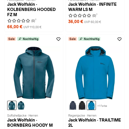
Jack Wolfskin ·
Jack Wolfskin · INFINITE
KOLBENBERG HOODED
WARM LS M
FZ M
1
(0)
1
(0)
36,00 €
UVP 60,00 €
66,00 €
UVP 110,00 €
Sale
Nachhaltig
Sale
Nachhaltig
+1 Farbe
Softshelljacke · Herren
Regenjacke · Herren
Jack Wolfskin ·
Jack Wolfskin · TRAILTIME
BORNBERG HOODY M
2L