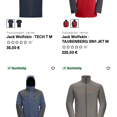
Funktionsshirt · Herren
Doppeljacke · Herren
Jack Wolfskin · TECH T M
Jack Wolfskin ·
TAUBENBERG 3IN1 JKT M
1
(0)
1
(0)
35,00 €
220,00 €
Nachhaltig
Nachhaltig