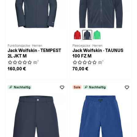
Funktionsjacke · Herren
Fleecejacke · Herren
Jack Wolfskin · TEMPEST
Jack Wolfskin · TAUNUS
2L JKT M
100 FZ M
1
1
(0)
(0)
160,00 €
70,00 €
Nachhaltig
Sale
Nachhaltig