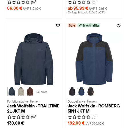
1
1
(0)
(0)
66,00 €
ab 95,99 €
UVP 110,00 €
UVP 119,95 €
30-Tage Bestpreis: 72,00 € (+33%)
Sale
Nachhaltig
+3 Farben
Funktionsjacke · Herren
Doppeljacke · Herren
Jack Wolfskin · TRAILTIME
Jack Wolfskin · ROMBERG
2L JKT M
3IN1 JKT M
1
1
(0)
(0)
130,00 €
192,00 €
UVP 320,00 €