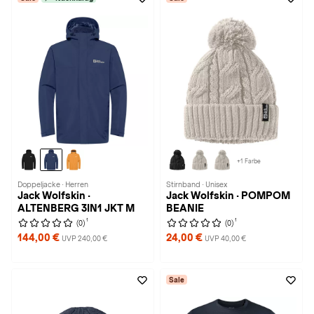
+1 Farbe
Doppeljacke · Herren
Stirnband · Unisex
Jack Wolfskin ·
Jack Wolfskin · POMPOM
ALTENBERG 3IN1 JKT M
BEANIE
1
1
(0)
(0)
144,00 €
24,00 €
UVP 240,00 €
UVP 40,00 €
Sale