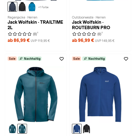
+1 Farbe
Regenjacke · Herren
Outdoorweste · Herren
Jack Wolfskin · TRAILTIME
Jack Wolfskin ·
2L
ROUTEBURN PRO
1
1
(0)
(0)
ab 86,99 €
ab 96,99 €
UVP 119,95 €
UVP 149,95 €
Sale
Nachhaltig
Sale
Nachhaltig