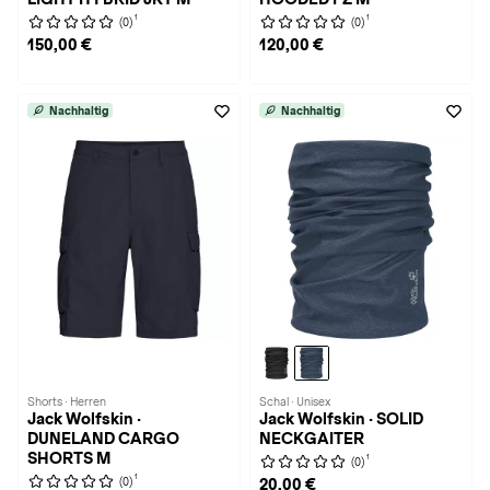
1
1
(0)
(0)
150,00 €
120,00 €
Nachhaltig
Nachhaltig
Shorts · Herren
Schal · Unisex
Jack Wolfskin ·
Jack Wolfskin · SOLID
DUNELAND CARGO
NECKGAITER
SHORTS M
1
(0)
1
(0)
20,00 €