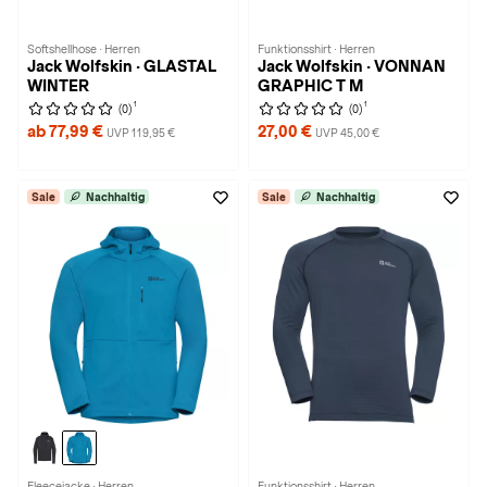
Softshellhose · Herren
Funktionsshirt · Herren
Jack Wolfskin · GLASTAL
Jack Wolfskin · VONNAN
WINTER
GRAPHIC T M
1
1
(0)
(0)
ab 77,99 €
27,00 €
UVP 119,95 €
UVP 45,00 €
Sale
Nachhaltig
Sale
Nachhaltig
Fleecejacke · Herren
Funktionsshirt · Herren