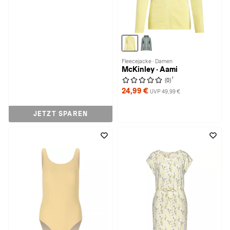
Fleecejacke · Damen
McKinley · Aami
1
(0)
24,99 €
UVP 49,99 €
JETZT SPAREN