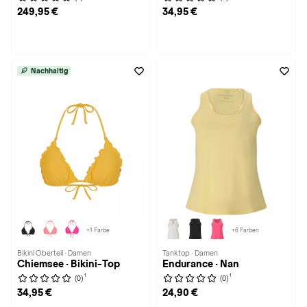
249,95 €
34,95 €
Nachhaltig
+1 Farbe
+6 Farben
Bikini Oberteil · Damen
Tanktop · Damen
Chiemsee · Bikini-Top
Endurance · Nan
1
1
(0)
(0)
34,95 €
24,90 €