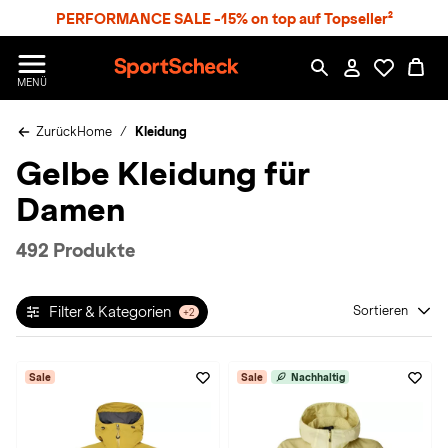
S
PERFORMANCE SALE -15% on top auf Topseller²
p
r
n
S
MENÜ
g
p
e
o
z
Zurück
Home
Kleidung
r
u
t
Gelbe Kleidung für
m
S
H
c
Damen
a
h
u
e
p
c
492 Produkte
t
k
n
h
Filter & Kategorien
Sortieren
+2
a
t
Sale
Sale
Nachhaltig