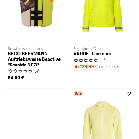
Schwimmweste · Unisex
Regenjacke · Damen
BECO BEERMANN ·
VAUDE · Luminum
Auftriebsweste Beactive
1
(0)
"Seaside NEO"
ab 129,99 €
UVP 199,95 €
1
(0)
64,90 €
Sale