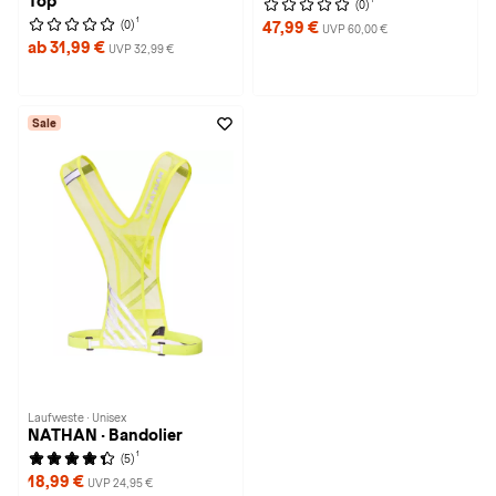
Top
(0)
1
(0)
47,99 €
UVP 60,00 €
ab 31,99 €
UVP 32,99 €
Sale
Laufweste · Unisex
NATHAN · Bandolier
1
(5)
18,99 €
UVP 24,95 €