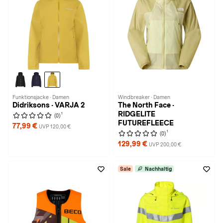
Funktionsjacke · Damen
Windbreaker · Damen
Didriksons · VARJA 2
The North Face ·
RIDGELITE
1
(0)
FUTUREFLEECE
77,99 €
UVP 120,00 €
1
(0)
129,99 €
UVP 200,00 €
Sale
Nachhaltig