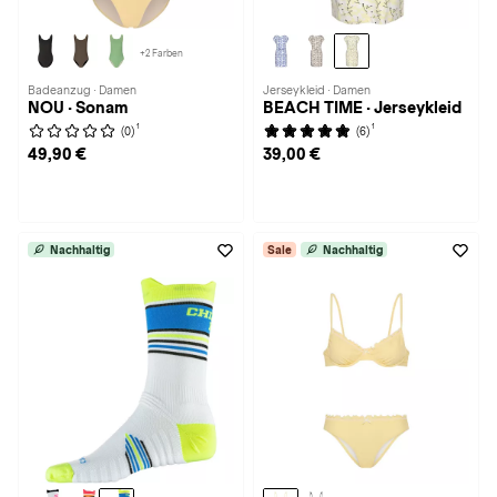
+2 Farben
Badeanzug · Damen
Jerseykleid · Damen
NOU · Sonam
BEACH TIME · Jerseykleid
1
1
(0)
(6)
49,90 €
39,00 €
Nachhaltig
Sale
Nachhaltig