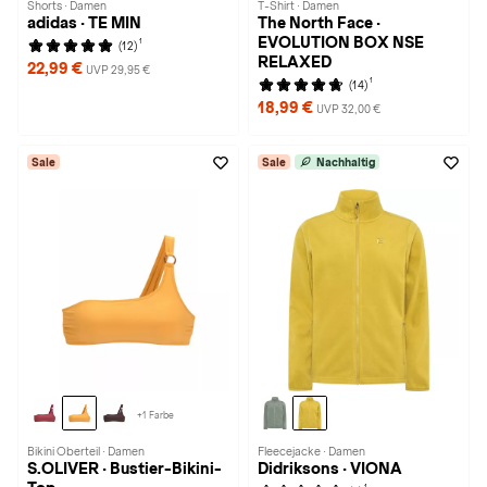
Shorts · Damen
T-Shirt · Damen
adidas · TE MIN
The North Face ·
EVOLUTION BOX NSE
1
(12)
RELAXED
22,99 €
UVP 29,95 €
1
(14)
18,99 €
UVP 32,00 €
Sale
Sale
Nachhaltig
+1 Farbe
Bikini Oberteil · Damen
Fleecejacke · Damen
S.OLIVER · Bustier-Bikini-
Didriksons · VIONA
1