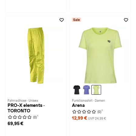
Sale
Fahrradhose · Unisex
Funktionsshirt · Damen
PRO-X elements ·
Arena
TORONTO
1
(0)
1
(0)
12,99 €
UVP 24,99 €
69,95 €