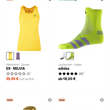
Klettershirt · Damen
Laufsocken · Unisex
E9 · MILVIA
adidas
1
1
(0)
(28)
35,99 €
ab 18,00 €
UVP 44,95 €
Sale
Sale