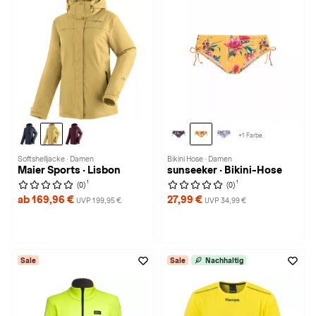
+1 Farbe
Softshelljacke · Damen
Bikini Hose · Damen
Maier Sports · Lisbon
sunseeker · Bikini-Hose
1
1
(0)
(0)
ab 169,96 €
27,99 €
UVP 199,95 €
UVP 34,99 €
Sale
Sale
Nachhaltig