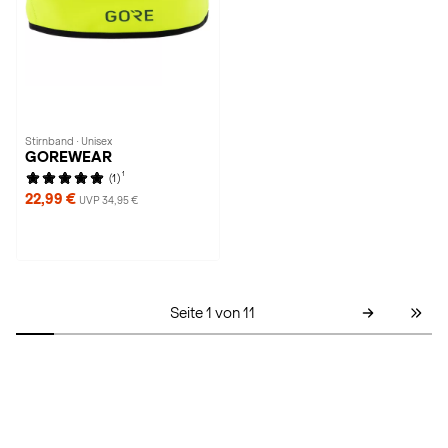
Stirnband · Unisex
GOREWEAR
1
(1)
22,99 €
UVP 34,95 €
Seite 1 von 11