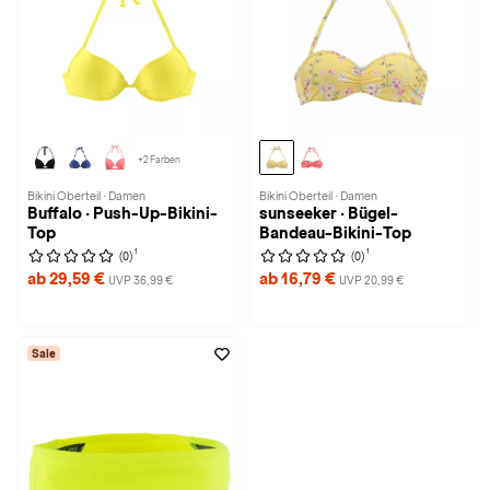
+2 Farben
Bikini Oberteil · Damen
Bikini Oberteil · Damen
Buffalo · Push-Up-Bikini-
sunseeker · Bügel-
Top
Bandeau-Bikini-Top
1
1
(0)
(0)
ab 29,59 €
ab 16,79 €
UVP 36,99 €
UVP 20,99 €
Sale