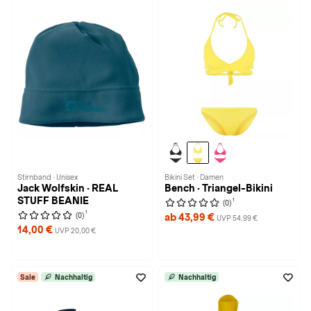
Stirnband · Unisex
Bikini Set · Damen
Jack Wolfskin · REAL
Bench · Triangel-Bikini
STUFF BEANIE
1
(0)
1
(0)
ab 43,99 €
UVP 54,99 €
14,00 €
UVP 20,00 €
Sale
Nachhaltig
Nachhaltig