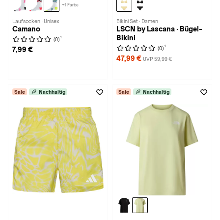
+1 Farbe
Laufsocken · Unisex
Bikini Set · Damen
Camano
LSCN by Lascana · Bügel-
Bikini
1
(0)
1
(0)
7,99 €
47,99 €
UVP 59,99 €
Sale
Nachhaltig
Sale
Nachhaltig