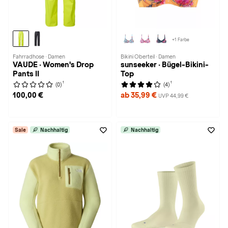
+1 Farbe
Fahrradhose · Damen
Bikini Oberteil · Damen
VAUDE · Women's Drop
sunseeker · Bügel-Bikini-
Pants II
Top
1
1
(0)
(4)
100,00 €
ab 35,99 €
UVP 44,99 €
Sale
Nachhaltig
Nachhaltig