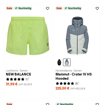
Sale
Nachhaltig
Sale
Nachhaltig
Laufshorts · Damen
Hardshelljacke · Damen
NEW BALANCE
Mammut · Crater IV HS
Hooded
1
(1)
1
(8)
31,99 €
UVP 40,00 €
225,00 €
UVP 450,00 €
Sale
Nachhaltig