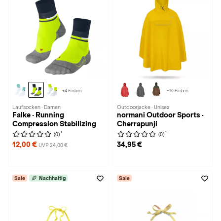
+4 Farben
+10 Farben
Laufsocken · Damen
Outdoorjacke · Unisex
Falke · Running
normani Outdoor Sports ·
Compression Stabilizing
Cherrapunji
1
1
(0)
(0)
12,00 €
34,95 €
UVP 24,00 €
Sale
Nachhaltig
Sale