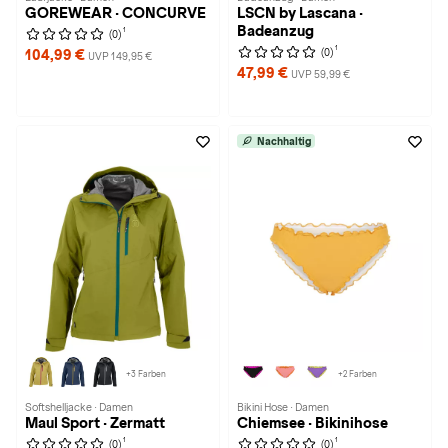
GOREWEAR · CONCURVE
LSCN by Lascana ·
Badeanzug
1
(0)
1
(0)
104,99 €
UVP 149,95 €
47,99 €
UVP 59,99 €
Nachhaltig
+3 Farben
+2 Farben
Softshelljacke · Damen
Bikini Hose · Damen
Maul Sport · Zermatt
Chiemsee · Bikinihose
1
1
(0)
(0)