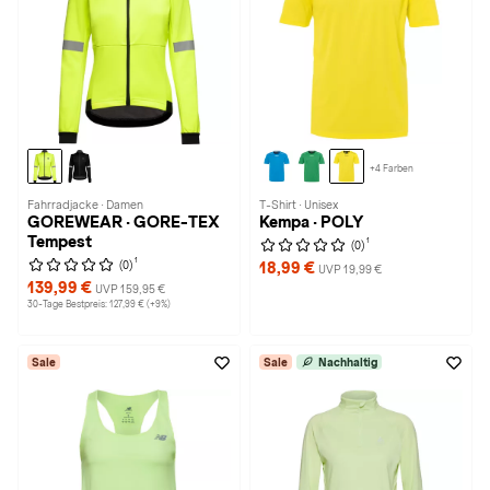
+4 Farben
Fahrradjacke · Damen
T-Shirt · Unisex
GOREWEAR · GORE-TEX
Kempa · POLY
Tempest
1
(0)
1
(0)
18,99 €
UVP 19,99 €
139,99 €
UVP 159,95 €
30-Tage Bestpreis: 127,99 € (+9%)
Sale
Sale
Nachhaltig