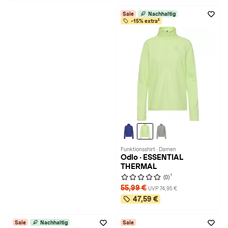
Sale
Nachhaltig
-15% extra²
Funktionsshirt · Damen
Odlo · ESSENTIAL
THERMAL
1
(0)
55,99 €
UVP 74,95 €
47,59 €
Sale
Nachhaltig
Sale