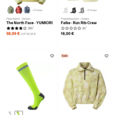
+4 Farben
+6 Farben
Fleeceshirt · Damen
Freizeitsocken · Unisex
The North Face · YUMIORI
Falke · Run Rib Crew
1
1
(35)
(0)
58,99 €
16,00 €
UVP 90,00 €
Sale