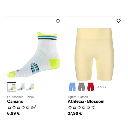
+1 Farbe
Laufsocken · Unisex
Tights · Damen
Camano
Athlecia · Blossom
1
1
(0)
(0)
6,99 €
27,90 €