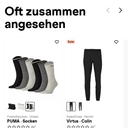
Oft zusammen
angesehen
Sale
Freizeitsocken · Unisex
Sweathose · Herren
PUMA · Socken
Virtus · Colin
1
1
(0)
(0)