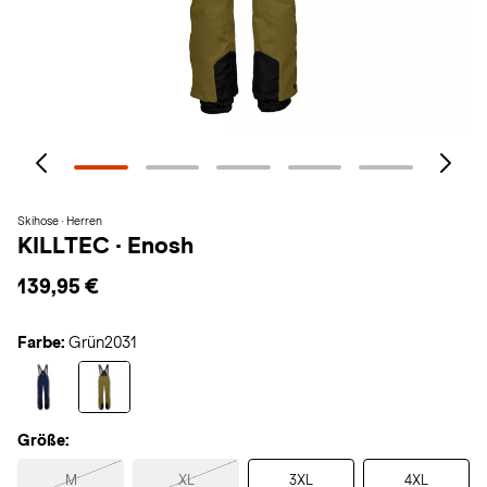
Skihose · Herren
KILLTEC
·
Enosh
139,95 €
Farbe:
Grün2031
Größe:
M
XL
3XL
4XL