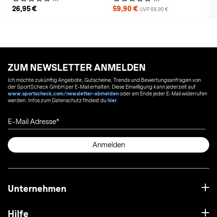
26,95 €
59,90 €
UVP 69,90 €
ZUM NEWSLETTER ANMELDEN
Ich möchte zukünftig Angebote, Gutscheine, Trends und Bewertungsanfragen von
der SportScheck GmbH per E-Mail erhalten. Diese Einwilligung kann jederzeit auf
www.sportscheck.com/newsletter-abmelden
oder am Ende jeder E-Mail widerrufen
werden. Infos zum Datenschutz findest du
hier
.
E-Mail Adresse
Anmelden
Unternehmen
Hilfe