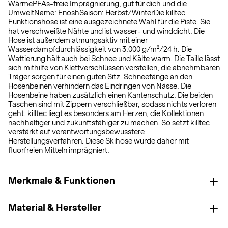
WärmePFAs-freie Imprägnierung, gut für dich und die
UmweltName: EnoshSaison: Herbst/WinterDie killtec
Funktionshose ist eine ausgezeichnete Wahl für die Piste. Sie
hat verschweißte Nähte und ist wasser- und winddicht. Die
Hose ist außerdem atmungsaktiv mit einer
Wasserdampfdurchlässigkeit von 3.000 g/m²/24 h. Die
Wattierung hält auch bei Schnee und Kälte warm. Die Taille lässt
sich mithilfe von Klettverschlüssen verstellen, die abnehmbaren
Träger sorgen für einen guten Sitz. Schneefänge an den
Hosenbeinen verhindern das Eindringen von Nässe. Die
Hosenbeine haben zusätzlich einen Kantenschutz. Die beiden
Taschen sind mit Zippern verschließbar, sodass nichts verloren
geht. killtec liegt es besonders am Herzen, die Kollektionen
nachhaltiger und zukunftsfähiger zu machen. So setzt killtec
verstärkt auf verantwortungsbewusstere
Herstellungsverfahren. Diese Skihose wurde daher mit
fluorfreien Mitteln imprägniert.
Merkmale & Funktionen
Material & Hersteller