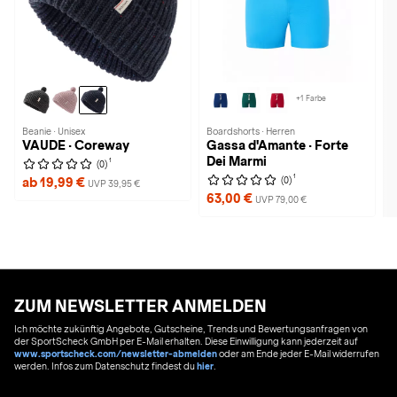
+1 Farbe
Beanie · Unisex
Boardshorts · Herren
VAUDE · Coreway
Gassa d'Amante · Forte
Dei Marmi
1
(0)
1
(0)
ab 19,99 €
UVP 39,95 €
63,00 €
UVP 79,00 €
ZUM NEWSLETTER ANMELDEN
Ich möchte zukünftig Angebote, Gutscheine, Trends und Bewertungsanfragen von
der SportScheck GmbH per E-Mail erhalten. Diese Einwilligung kann jederzeit auf
www.sportscheck.com/newsletter-abmelden
oder am Ende jeder E-Mail widerrufen
werden. Infos zum Datenschutz findest du
hier
.