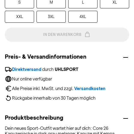
S
M
L
XL
XXL
3XL
4XL
IN DEN WARENKORB
Preis- & Versandinformationen
Direktversand
 durch 
UHLSPORT
Nur online verfügbar
Alle Preise inkl. MwSt. und zzgl. 
Versandkosten
Rückgabe innerhalb von 30 Tagen möglich
Produktbeschreibung
Dein neues Sport-Outfit wartet hier auf dich: Core 26
Kapuzenjacke in dark grau melange: Kapuze mit Kempa-