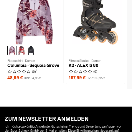
Fleeceshirt · Damen
Fitness Skates · Damen
Columbia · Sequoia Grove
K2 · ALEXIS 80
1
1
(0)
(0)
48,99 €
167,99 €
UVP 64,95 €
UVP 199,95 €
ZUM NEWSLETTER ANMELDEN
Ich möchte zukünftig Angebote, Gutscheine, Trends und Bewertungsanfragen von
der SportScheck GmbH per E-Mail erhalten. Diese Einwilligung kann jederzeit auf