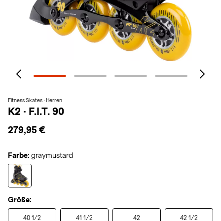
Fitness Skates · Herren
K2
·
F.I.T. 90
279,95 €
Farbe:
graymustard
Größe:
40 1/2
41 1/2
42
42 1/2